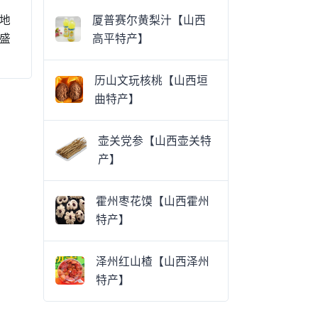
地
厦普赛尔黄梨汁【山西
盛
高平特产】
历山文玩核桃【山西垣
曲特产】
壶关党参【山西壶关特
产】
霍州枣花馍【山西霍州
特产】
泽州红山楂【山西泽州
特产】