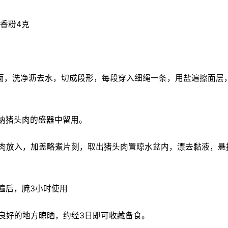
五香粉4克
皮面，洗净沥去水，切成段形，每段穿入细绳一条，用盐遍擦面层
容纳猪头肉的盛器中留用。
头肉放入，加盖略煮片刻，取出猪头肉置晾水盆内，漂去黏液，悬
遍后，腌3小时使用
置良好的地方晾晒，约经3日即可收藏备食。