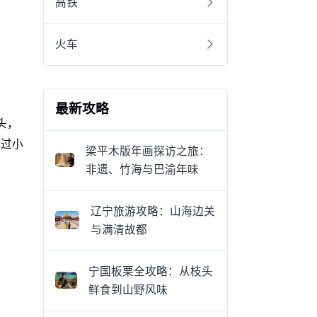
高铁
火车
最新攻略
头，
日过小
梁平木版年画探访之旅：
非遗、竹海与巴渝年味
辽宁旅游攻略：山海边关
与满清故都
宁国板栗全攻略：从枝头
鲜食到山野风味