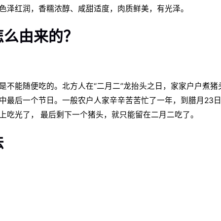
色泽红润，香糯浓醇、咸甜适度，肉质鲜美，有光泽。
怎么由来的？
是不能随便吃的。北方人在“二月二”龙抬头之日，家家户户煮猪
节中最后一个节日。一般农户人家辛辛苦苦忙了一年，到腊月23
上吃光了， 最后剩下一个猪头，就只能留在二月二吃了。
法