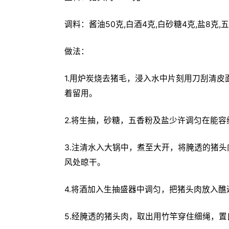
调料：酱油50克,白酒4克,白砂糖4克,盐8克,
做法：
1.用炉炭烧去猪毛，浸入水中片刻用刀刮清
着留用。
2.将生抽，砂糖，五香粉及盐少许调匀在能
3.注清水入大锅中，煮至大开，将腌透的猪
风处晾干。
4.将酒加入生抽盛器中调匀，把猪头肉放入醮
5.经腌透的猪头肉，取出用竹竿穿住细绳，