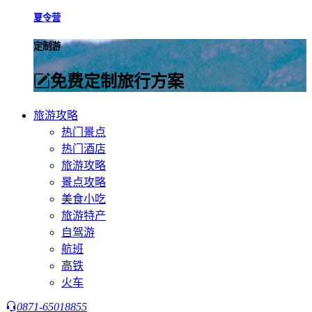
夏令营
定制游
免费定制旅行方案
旅游攻略
热门景点
热门酒店
旅游攻略
景点攻略
美食小吃
旅游特产
自驾游
航班
高铁
火车
0871-65018855