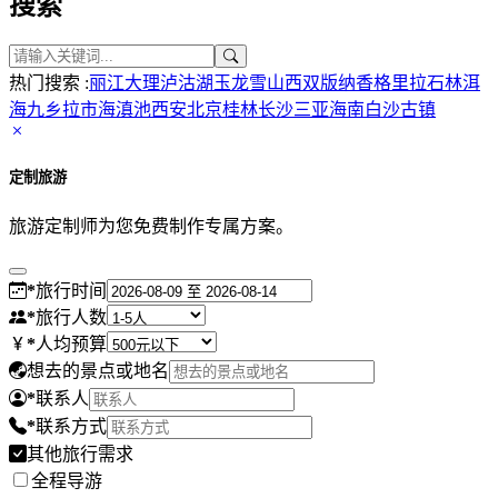
搜索
热门搜索 :
丽江
大理
泸沽湖
玉龙雪山
西双版纳
香格里拉
石林
洱
海
九乡
拉市海
滇池
西安
北京
桂林
长沙
三亚
海南
白沙古镇
定制旅游
旅游定制师为您免费制作专属方案。
*
旅行时间
*
旅行人数
*
人均预算
想去的景点或地名
*
联系人
*
联系方式
其他旅行需求
全程导游