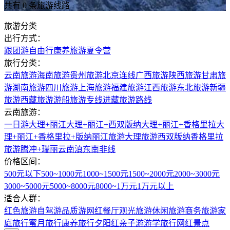
共有 0 条旅游线路
旅游分类
出行方式：
跟团游
自由行
康养旅游
夏令营
旅行分类：
云南旅游
海南旅游
贵州旅游
北京连线
广西旅游
陕西旅游
甘肃旅
游
湖南旅游
四川旅游
上海旅游
福建旅游
江西旅游
东北旅游
新疆
旅游
西藏旅游
游船旅游专线
进藏旅游路线
云南旅游：
一日游
大理+丽江
大理+丽江+西双版纳
大理+丽江+香格里拉
大
理+丽江+香格里拉+版纳
丽江旅游
大理旅游
西双版纳
香格里拉
旅游
腾冲+瑞丽
云南滇东南非线
价格区间：
500元以下
500~1000元
1000~1500元
1500~2000元
2000~3000元
3000~5000元
5000~8000元
8000~1万元
1万元以上
适合人群：
红色旅游
自驾游
品质游
网红餐厅
观光旅游
休闲旅游
商务旅游
家
庭旅行
蜜月旅行
康养旅行
夕阳红
亲子游
游学旅行
网红景点