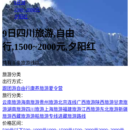
9日游
1500~2000元
夕阳红
9日四川旅游,自由
行,1500~2000元,夕阳红
共有 0 条旅游线路
旅游分类
出行方式：
跟团游
自由行
康养旅游
夏令营
旅行分类：
云南旅游
海南旅游
贵州旅游
北京连线
广西旅游
陕西旅游
甘肃旅
游
湖南旅游
四川旅游
上海旅游
福建旅游
江西旅游
东北旅游
新疆
旅游
西藏旅游
游船旅游专线
进藏旅游路线
价格区间：