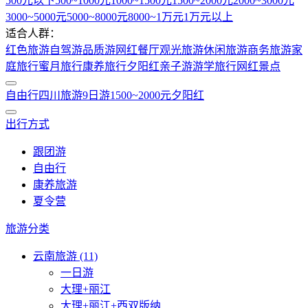
500元以下
500~1000元
1000~1500元
1500~2000元
2000~3000元
3000~5000元
5000~8000元
8000~1万元
1万元以上
适合人群：
红色旅游
自驾游
品质游
网红餐厅
观光旅游
休闲旅游
商务旅游
家
庭旅行
蜜月旅行
康养旅行
夕阳红
亲子游
游学旅行
网红景点
自由行
四川旅游
9日游
1500~2000元
夕阳红
出行方式
跟团游
自由行
康养旅游
夏令营
旅游分类
云南旅游 (11)
一日游
大理+丽江
大理+丽江+西双版纳