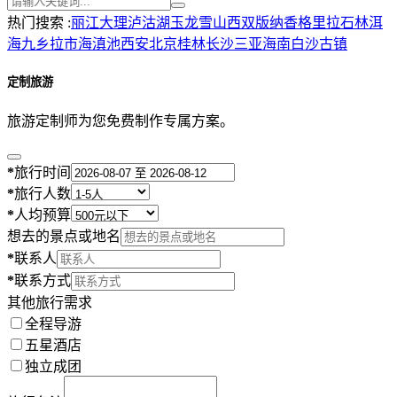
热门搜索 :
丽江
大理
泸沽湖
玉龙雪山
西双版纳
香格里拉
石林
洱
海
九乡
拉市海
滇池
西安
北京
桂林
长沙
三亚
海南
白沙古镇
定制旅游
旅游定制师为您免费制作专属方案。
*
旅行时间
*
旅行人数
*
人均预算
想去的景点或地名
*
联系人
*
联系方式
其他旅行需求
全程导游
五星酒店
独立成团