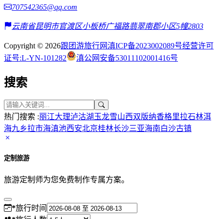
707542365@qq.com
云南省昆明市官渡区小板桥广福路翡翠南郡小区5幢2803
Copyright © 2026
跟团游旅行网
滇ICP备2023002089号
经营许可
证号:L-YN-101282
滇公网安备53011102001416号
搜索
热门搜索 :
丽江
大理
泸沽湖
玉龙雪山
西双版纳
香格里拉
石林
洱
海
九乡
拉市海
滇池
西安
北京
桂林
长沙
三亚
海南
白沙古镇
定制旅游
旅游定制师为您免费制作专属方案。
*
旅行时间