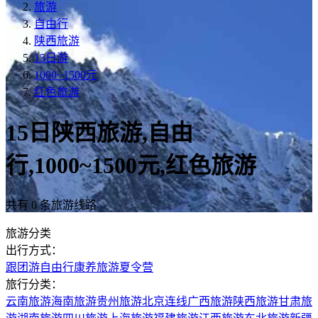
旅游
自由行
陕西旅游
15日游
1000~1500元
红色旅游
15日陕西旅游,自由
行,1000~1500元,红色旅游
共有 0 条旅游线路
旅游分类
出行方式：
跟团游
自由行
康养旅游
夏令营
旅行分类：
云南旅游
海南旅游
贵州旅游
北京连线
广西旅游
陕西旅游
甘肃旅