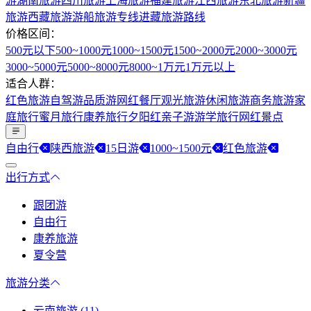
游
湖南旅游
四川旅游
上海旅游
福建旅游
江西旅游
东北旅游
新疆
旅游
西藏旅游
游船旅游专线
进藏旅游路线
价格区间：
500元以下
500~1000元
1000~1500元
1500~2000元
2000~3000元
3000~5000元
5000~8000元
8000~1万元
1万元以上
适合人群：
红色旅游
自驾游
品质游
网红餐厅
观光旅游
休闲旅游
商务旅游
家
庭旅行
蜜月旅行
康养旅行
夕阳红
亲子游
游学旅行
网红景点
自由行
陕西旅游
15日游
1000~1500元
红色旅游
出行方式
跟团游
自由行
康养旅游
夏令营
旅游分类
云南旅游 (11)