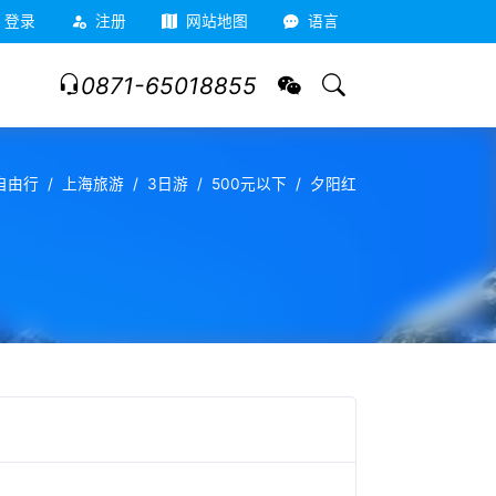
登录
注册
网站地图
语言
0871-65018855
自由行
上海旅游
3日游
500元以下
夕阳红