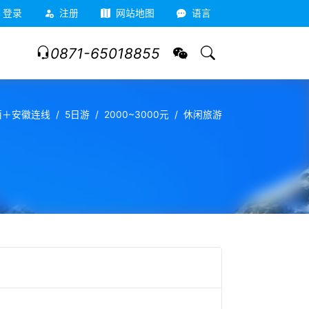
登录
注册
网站地图
语言
0871-65018855
西＋安徽连线
5日游
2000~3000元
休闲旅游