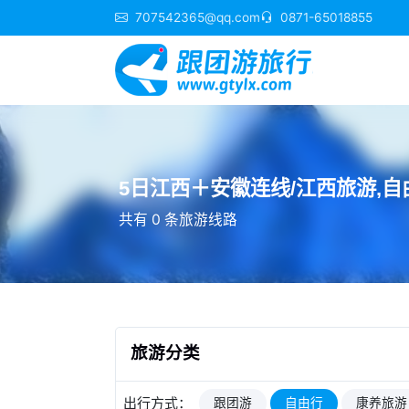
707542365@qq.com
0871-65018855
5日江西＋安徽连线/江西旅游,自由行
共有 0 条旅游线路
旅游分类
出行方式：
跟团游
自由行
康养旅游