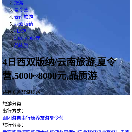
旅游
夏令营
云南旅游
西双版纳
4日游
5000~8000元
品质游
4日西双版纳/云南旅游,夏令
营,5000~8000元,品质游
共有 0 条旅游线路
旅游分类
出行方式：
跟团游
自由行
康养旅游
夏令营
旅行分类：