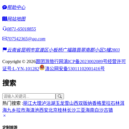
帮助中心
网站地图
0871-65018855
707542365@qq.com
云南省昆明市官渡区小板桥广福路翡翠南郡小区5幢2803
Copyright © 2026
跟团游旅行网
滇ICP备2023002089号
经营许可
证号:L-YN-101282
滇公网安备53011102001416号
搜索
热门搜索 :
丽江
大理
泸沽湖
玉龙雪山
西双版纳
香格里拉
石林
洱
海
九乡
拉市海
滇池
西安
北京
桂林
长沙
三亚
海南
白沙古镇
定制旅游