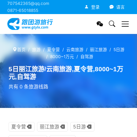
707542365@qq.com
跟团游旅行网
登录
语言
0871-65018855
首页
旅游
夏令营
云南旅游
丽江旅游
5日游
8000~1万元
自驾游
5日丽江旅游/云南旅游,夏令营,8000~1万
元,自驾游
共有 0 条旅游线路
夏令营
丽江旅游
5日游