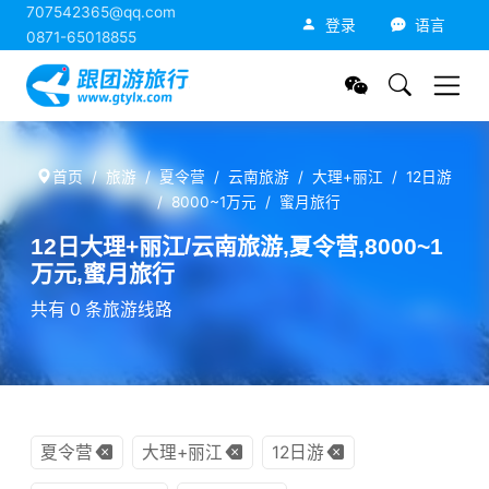
707542365@qq.com
跟团游旅行网
登录
语言
0871-65018855
首页
旅游
夏令营
云南旅游
大理+丽江
12日游
8000~1万元
蜜月旅行
12日大理+丽江/云南旅游,夏令营,8000~1
万元,蜜月旅行
共有 0 条旅游线路
夏令营
大理+丽江
12日游