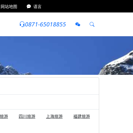
网站地图
语言
0871-65018855
藏旅游路线
8日游
500~1000元
网红景点
旅游
四川旅游
上海旅游
福建旅游