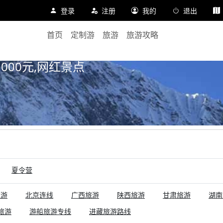
登录
注册
我的
退出
首页
定制游
旅游
旅游攻略
首页
旅游
夏令营
进
1000元,网红景点
夏令营
旅游
北京连线
广西旅游
陕西旅游
甘肃旅游
湖南
旅游
游船旅游专线
进藏旅游路线