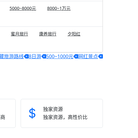
5000~8000元
8000~1万元
蜜月旅行
康养旅行
夕阳红
藏旅游路线
8日游
500~1000元
网红景点
独家资源
作商
独家资源，高性价比