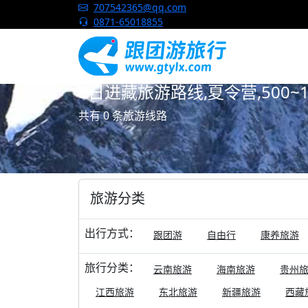
跟团游旅行网
707542365@qq.com
0871-65018855
8日进藏旅游路线,夏令营,500~
共有 0 条旅游线路
旅游分类
出行方式：
跟团游
自由行
康养旅游
旅行分类：
云南旅游
海南旅游
贵州
江西旅游
东北旅游
新疆旅游
西藏