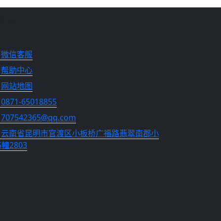
系我们
微信客服
帮助中心
网站地图
0871-65018855
707542365@qq.com
云南省昆明市官渡区小板桥广福路翡翠南郡小
幢2803