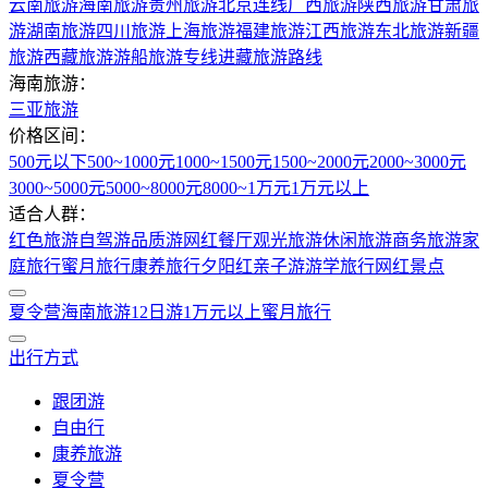
云南旅游
海南旅游
贵州旅游
北京连线
广西旅游
陕西旅游
甘肃旅
游
湖南旅游
四川旅游
上海旅游
福建旅游
江西旅游
东北旅游
新疆
旅游
西藏旅游
游船旅游专线
进藏旅游路线
海南旅游：
三亚旅游
价格区间：
500元以下
500~1000元
1000~1500元
1500~2000元
2000~3000元
3000~5000元
5000~8000元
8000~1万元
1万元以上
适合人群：
红色旅游
自驾游
品质游
网红餐厅
观光旅游
休闲旅游
商务旅游
家
庭旅行
蜜月旅行
康养旅行
夕阳红
亲子游
游学旅行
网红景点
夏令营
海南旅游
12日游
1万元以上
蜜月旅行
出行方式
跟团游
自由行
康养旅游
夏令营