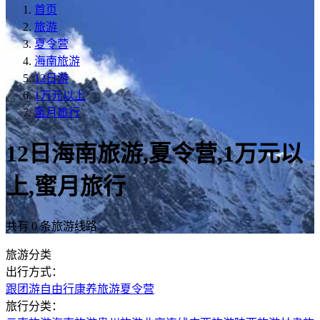
首页
旅游
夏令营
海南旅游
12日游
1万元以上
蜜月旅行
12日海南旅游,夏令营,1万元以
上,蜜月旅行
共有 0 条旅游线路
旅游分类
出行方式：
跟团游
自由行
康养旅游
夏令营
旅行分类：