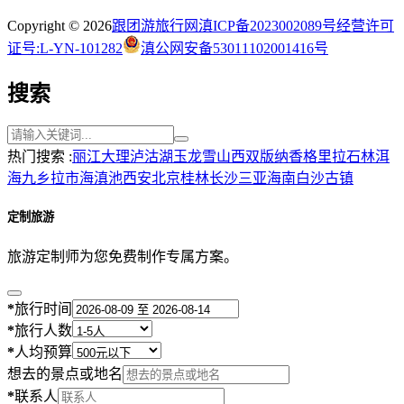
Copyright © 2026
跟团游旅行网
滇ICP备2023002089号
经营许可
证号:L-YN-101282
滇公网安备53011102001416号
搜索
热门搜索 :
丽江
大理
泸沽湖
玉龙雪山
西双版纳
香格里拉
石林
洱
海
九乡
拉市海
滇池
西安
北京
桂林
长沙
三亚
海南
白沙古镇
定制旅游
旅游定制师为您免费制作专属方案。
*
旅行时间
*
旅行人数
*
人均预算
想去的景点或地名
*
联系人