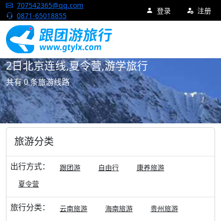
跟团游旅行网
707542365@qq.com
登录
注册
0871-65018855
首页
旅游
夏令营
北京连线
2日游
游学旅行
2日北京连线,夏令营,游学旅行
共有 0 条旅游线路
旅游分类
出行方式：
跟团游
自由行
康养旅游
夏令营
旅行分类：
云南旅游
海南旅游
贵州旅游