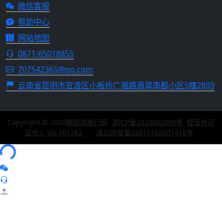
微信客服
帮助中心
网站地图
0871-65018855
707542365@qq.com
云南省昆明市官渡区小板桥广福路翡翠南郡小区5幢2803
跟团游旅行网
Copyright © 2026
跟团游旅行网
滇ICP备2023002089号
经营许可
证号:L-YN-101282
滇公网安备53011102001416号