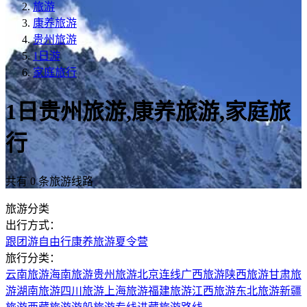
旅游
康养旅游
贵州旅游
1日游
家庭旅行
1日贵州旅游,康养旅游,家庭旅
行
共有 0 条旅游线路
旅游分类
出行方式：
跟团游
自由行
康养旅游
夏令营
旅行分类：
云南旅游
海南旅游
贵州旅游
北京连线
广西旅游
陕西旅游
甘肃旅
游
湖南旅游
四川旅游
上海旅游
福建旅游
江西旅游
东北旅游
新疆