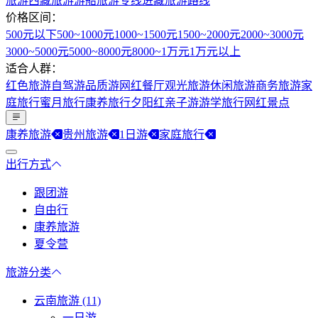
旅游
西藏旅游
游船旅游专线
进藏旅游路线
价格区间：
500元以下
500~1000元
1000~1500元
1500~2000元
2000~3000元
3000~5000元
5000~8000元
8000~1万元
1万元以上
适合人群：
红色旅游
自驾游
品质游
网红餐厅
观光旅游
休闲旅游
商务旅游
家
庭旅行
蜜月旅行
康养旅行
夕阳红
亲子游
游学旅行
网红景点
康养旅游
贵州旅游
1日游
家庭旅行
出行方式
跟团游
自由行
康养旅游
夏令营
旅游分类
云南旅游 (11)
一日游