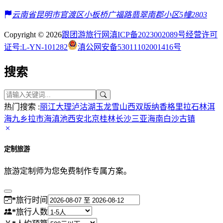
云南省昆明市官渡区小板桥广福路翡翠南郡小区5幢2803
Copyright © 2026
跟团游旅行网
滇ICP备2023002089号
经营许可
证号:L-YN-101282
滇公网安备53011102001416号
搜索
热门搜索 :
丽江
大理
泸沽湖
玉龙雪山
西双版纳
香格里拉
石林
洱
海
九乡
拉市海
滇池
西安
北京
桂林
长沙
三亚
海南
白沙古镇
定制旅游
旅游定制师为您免费制作专属方案。
*
旅行时间
*
旅行人数