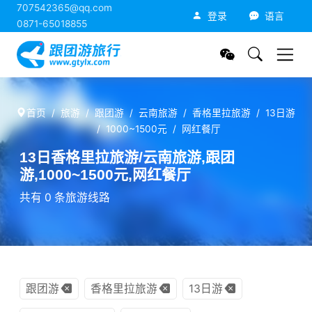
707542365@qq.com
跟团游旅行网
登录
语言
0871-65018855
首页
旅游
跟团游
云南旅游
香格里拉旅游
13日游
1000~1500元
网红餐厅
13日香格里拉旅游/云南旅游,跟团
游,1000~1500元,网红餐厅
共有 0 条旅游线路
跟团游
香格里拉旅游
13日游