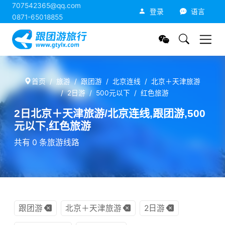
707542365@qq.com
跟团游旅行网
登录
语言
0871-65018855
首页
旅游
跟团游
北京连线
北京＋天津旅游
2日游
500元以下
红色旅游
2日北京＋天津旅游/北京连线,跟团游,500
元以下,红色旅游
共有 0 条旅游线路
跟团游
北京＋天津旅游
2日游