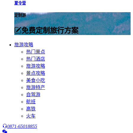
夏令营
定制游
免费定制旅行方案
旅游攻略
热门景点
热门酒店
旅游攻略
景点攻略
美食小吃
旅游特产
自驾游
航班
高铁
火车
0871-65018855