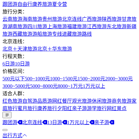
跟团游
自由行
康养旅游
夏令营
旅行分类：
云南旅游
海南旅游
贵州旅游
北京连线
广西旅游
陕西旅游
甘肃旅
游
湖南旅游
四川旅游
上海旅游
福建旅游
江西旅游
东北旅游
新疆
旅游
西藏旅游
游船旅游专线
进藏旅游路线
北京连线：
北京＋天津旅游
北京＋华东旅游
行程天数：
6日游
10日游
价格区间：
500元以下
500~1000元
1000~1500元
1500~2000元
2000~3000元
3000~5000元
5000~8000元
8000~1万元
1万元以上
适合人群：
红色旅游
自驾游
品质游
网红餐厅
观光旅游
休闲旅游
商务旅游
家
庭旅行
蜜月旅行
康养旅行
夕阳红
亲子游
游学旅行
网红景点
跟团游
北京连线
13日游
1万元以上
亲子游
出行方式