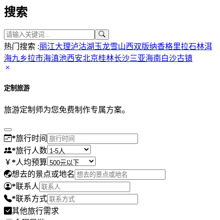
搜索
热门搜索 :
丽江
大理
泸沽湖
玉龙雪山
西双版纳
香格里拉
石林
洱
海
九乡
拉市海
滇池
西安
北京
桂林
长沙
三亚
海南
白沙古镇
定制旅游
旅游定制师为您免费制作专属方案。
*
旅行时间
*
旅行人数
*
人均预算
想去的景点或地名
*
联系人
*
联系方式
其他旅行需求