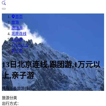
首页
旅游
跟团游
北京连线
13日游
1万元以上
亲子游
13日北京连线,跟团游,1万元以
上,亲子游
共有 0 条旅游线路
旅游分类
出行方式：