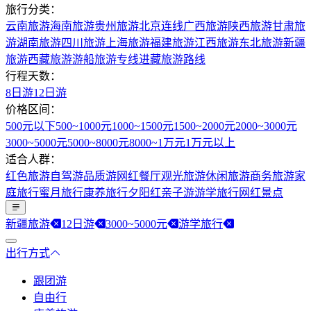
旅行分类：
云南旅游
海南旅游
贵州旅游
北京连线
广西旅游
陕西旅游
甘肃旅
游
湖南旅游
四川旅游
上海旅游
福建旅游
江西旅游
东北旅游
新疆
旅游
西藏旅游
游船旅游专线
进藏旅游路线
行程天数：
8日游
12日游
价格区间：
500元以下
500~1000元
1000~1500元
1500~2000元
2000~3000元
3000~5000元
5000~8000元
8000~1万元
1万元以上
适合人群：
红色旅游
自驾游
品质游
网红餐厅
观光旅游
休闲旅游
商务旅游
家
庭旅行
蜜月旅行
康养旅行
夕阳红
亲子游
游学旅行
网红景点
新疆旅游
12日游
3000~5000元
游学旅行
出行方式
跟团游
自由行