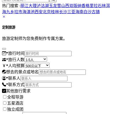
热门搜索 :
丽江
大理
泸沽湖
玉龙雪山
西双版纳
香格里拉
石林
洱
海
九乡
拉市海
滇池
西安
北京
桂林
长沙
三亚
海南
白沙古镇
定制旅游
旅游定制师为您免费制作专属方案。
*
旅行时间
*
旅行人数
*
人均预算
想去的景点或地名
*
联系人
*
联系方式
其他旅行需求
全程导游
五星酒店
独立成团