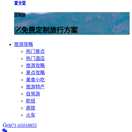
夏令营
定制游
免费定制旅行方案
旅游攻略
热门景点
热门酒店
旅游攻略
景点攻略
美食小吃
旅游特产
自驾游
航班
高铁
火车
0871-65018855