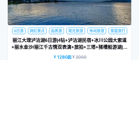
6日游
网红景点
品质游
观光旅游
休闲旅游
家庭旅行
夕阳红
商务旅游
蜜月旅行
丽江大理泸沽湖6日游|4钻+泸沽湖民宿+冰川公园大索道
+丽水金沙/丽江千古情双表演+旅拍+三塔+猪槽船游湖|繁
花里
1280
2000
起
来玉龙雪山感受大自然的鬼斧神工 ，感受4680米的心脏跳动，
大理+丽江6日游
自带滤镜的蓝月谷
6日游
网红景点
观光旅游
休闲旅游
品质游
夕阳红