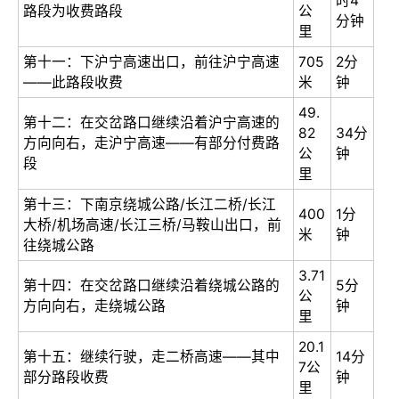
时4
路段为收费路段
公
分钟
里
第十一：下沪宁高速出口，前往沪宁高速
705
2分
——此路段收费
米
钟
49.
第十二：在交岔路口继续沿着沪宁高速的
82
34分
方向向右，走沪宁高速——有部分付费路
公
钟
段
里
第十三：下南京绕城公路/长江二桥/长江
400
1分
大桥/机场高速/长江三桥/马鞍山出口，前
米
钟
往绕城公路
3.71
第十四：在交岔路口继续沿着绕城公路的
5分
公
方向向右，走绕城公路
钟
里
20.1
第十五：继续行驶，走二桥高速——其中
14分
7公
部分路段收费
钟
里