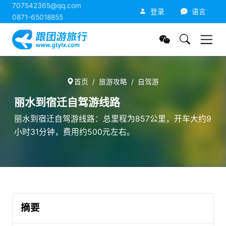
707542365@qq.com
跟团游旅行网
登录
语言
0871-65018855
首页
旅游攻略
自驾游
丽水到宿迁自驾游线路
丽水到宿迁自驾游线路：总里程为857公里，开车大约9
小时31分钟，费用约500元左右。
摘要