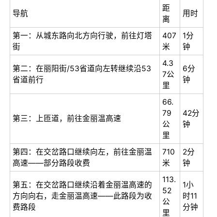
距
导航
用时
离
第一：从城东路向北方向行驶，前往灯塔
407
1分
街
米
钟
4.3
第二：在丽阳街/53省道向左转继续沿53
6分
7公
省道前行
钟
里
66.
79
42分
第三：上匝道，前往金丽温高速
公
钟
里
第四：在交岔路口继续向左，前往金丽温
710
2分
高速——部分路段收费
米
钟
113.
第五：在交岔路口继续沿着金丽温高速的
1小
52
方向向右，走金丽温高速——此路段为收
时11
公
费路段
分钟
里