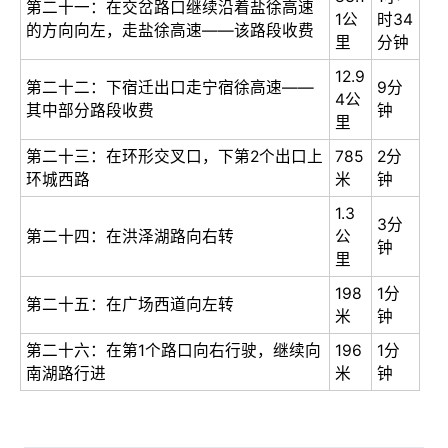
第二十一：在交岔路口继续沿着盐徐高速
1公
时34
的方向向左，走盐徐高速——该路段收费
里
分钟
12.9
第二十二：下宿迁出口走宁宿徐高速——
9分
4公
其中部分路段收费
钟
里
第二十三：在环形交叉口，下第2个出口上
785
2分
环城西路
米
钟
1.3
3分
第二十四：在洪泽湖路向右转
公
钟
里
198
1分
第二十五：在广场西道向左转
米
钟
第二十六：在第1个路口向右行驶，继续向
196
1分
南湖路行进
米
钟