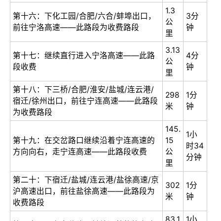
1.3
第十六：下化工园/合肥/六合/蚌埠出口，
3分
公
前往宁洛高速——此路段为收费路段
钟
里
3.13
第十七：继续直行进入宁洛高速——此路
4分
公
段收费
钟
里
第十八：下三桥/合肥/淮安/盐城/连云港/
298
1分
宿迁/徐州出口，前往宁连高速——此路段
米
钟
为收费路段
145.
1小
第十九：在交岔路口继续沿着宁连高速的
15
时34
方向向右，走宁连高速——此路段收费
公
分钟
里
第二十：下宿迁/盐城/连云港/盐徐高速/京
302
1分
沪高速出口，前往盐徐高速——此路段为
米
钟
收费路段
83.1
1小