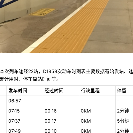
次列车途经22站，D1859次动车时刻表主要数据有始发站、
累计用时，停车靠站时间等。
发车时间
经过时间
行驶里程
停留
06:57
-
-
-
07:15
00:16
0KM
2分钟
07:37
00:17
0KM
5分钟
07:49
00:10
0KM
2分钟