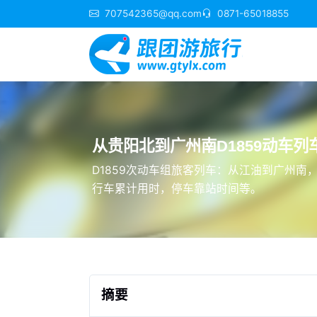
707542365@qq.com
0871-65018855
从贵阳北到广州南D1859动车列车
D1859次动车组旅客列车：从江油到广州南
行车累计用时，停车靠站时间等。
摘要