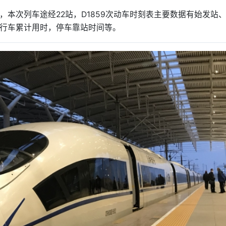
南，本次列车途经22站，D1859次动车时刻表主要数据有始发站
行车累计用时，停车靠站时间等。