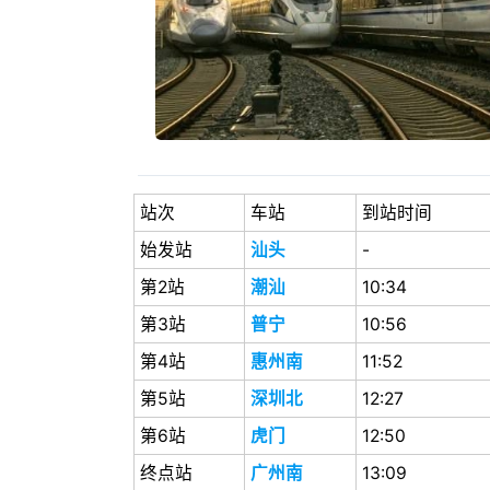
站次
车站
到站时间
始发站
汕头
-
第2站
潮汕
10:34
第3站
普宁
10:56
第4站
惠州南
11:52
第5站
深圳北
12:27
第6站
虎门
12:50
终点站
广州南
13:09