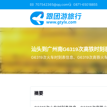
707542365@qq.com
0871-65018855
汕头到广州南G6319次高铁时刻
G6319次火车时刻表信息、G6319次高铁
摘要