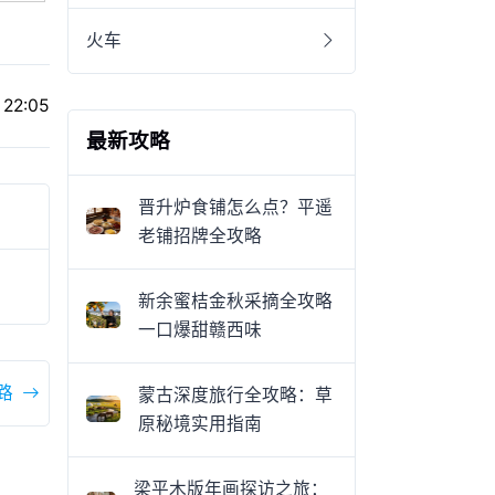
火车
 22:05
最新攻略
晋升炉食铺怎么点？平遥
老铺招牌全攻略
新余蜜桔金秋采摘全攻略
一口爆甜赣西味
路
蒙古深度旅行全攻略：草
原秘境实用指南
梁平木版年画探访之旅：