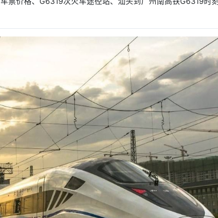
火车票价格、G6319次火车途径站、汕头到广州南高铁G6319时