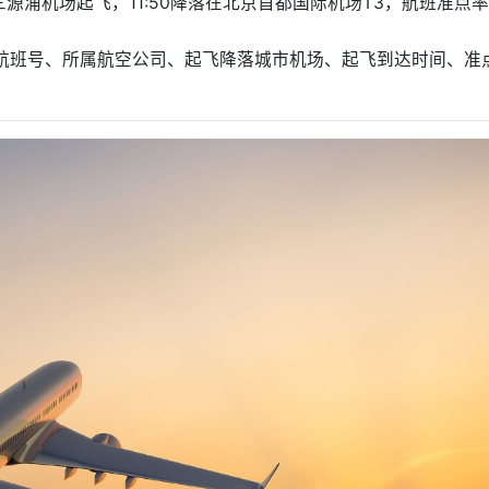
通化三源浦机场起飞，11:50降落在北京首都国际机场T3，航班准点
息：航班号、所属航空公司、起飞降落城市机场、起飞到达时间、准