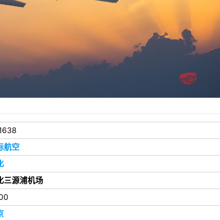
1638
际航空
化
化三源浦机场
:00
京