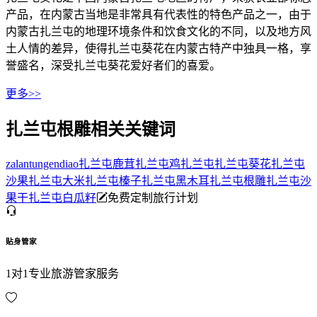
产品，在内蒙古当地是非常具有代表性的特色产品之一，由于
内蒙古扎兰屯的地理环境条件和饮食文化的不同，以及地方风
土人情的差异，使得扎兰屯葵花在内蒙古特产中独具一格，享
誉盛名，深受扎兰屯葵花爱好者们的喜爱。
更多>>
扎兰屯根雕相关关键词
zalantungendiao
扎兰屯鹿茸
扎兰屯鸡
扎兰屯
扎兰屯葵花
扎兰屯
沙果
扎兰屯大米
扎兰屯榛子
扎兰屯黑木耳
扎兰屯根雕
扎兰屯沙
果干
扎兰屯白瓜籽
免费定制旅行计划
贴身管家
1对1专业旅游管家服务