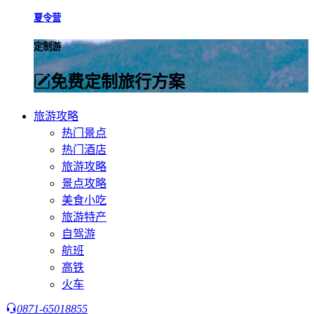
夏令营
定制游
免费定制旅行方案
旅游攻略
热门景点
热门酒店
旅游攻略
景点攻略
美食小吃
旅游特产
自驾游
航班
高铁
火车
0871-65018855