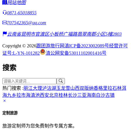
网站地图
0871-65018855
707542365@qq.com
云南省昆明市官渡区小板桥广福路翡翠南郡小区5幢2803
Copyright © 2026
跟团游旅行网
滇ICP备2023002089号
经营许可
证号:L-YN-101282
滇公网安备53011102001416号
搜索
热门搜索 :
丽江
大理
泸沽湖
玉龙雪山
西双版纳
香格里拉
石林
洱
海
九乡
拉市海
滇池
西安
北京
桂林
长沙
三亚
海南
白沙古镇
定制旅游
旅游定制师为您免费制作专属方案。