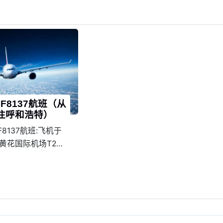
F8137航班（从
往呼和浩特）
8137航班:飞机于
长沙黄花国际机场T2起
0降落在呼和浩特白塔
际机场。