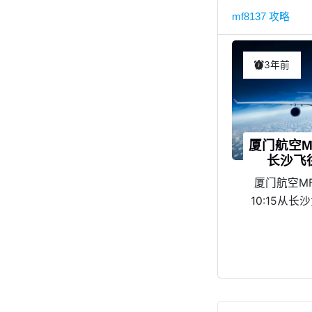
mf8137 攻略
3年前
厦门航空M
长沙飞
厦门航空MF
10:15从
飞，12:5
国