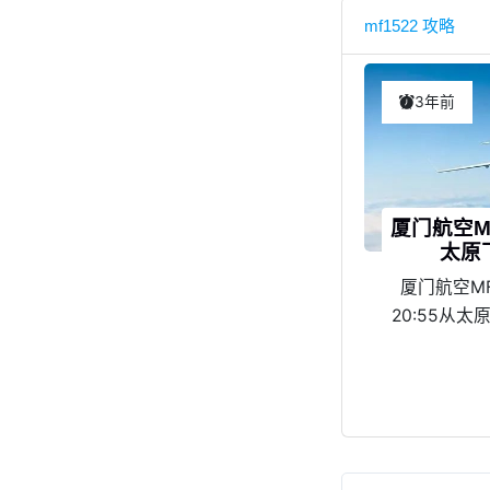
mf1522 攻略
3年前
厦门航空M
太原
厦门航空MF
20:55从
飞，23:3
机场，航班