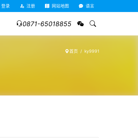
登录
注册
网站地图
语言
0871-65018855
首页
ky9991