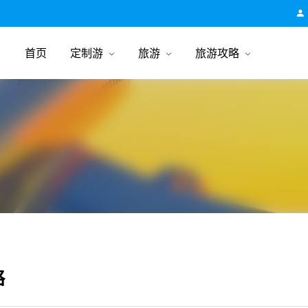
跟团游旅行网
首页
定制游
旅游
旅游攻略
略