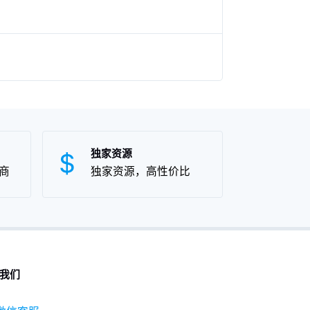
独家资源
商
独家资源，高性价比
我们