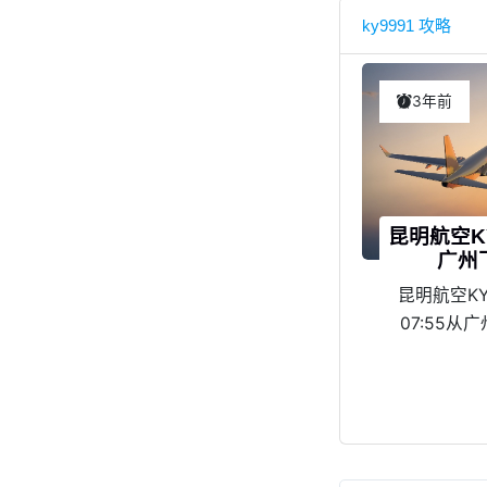
ky9991 攻略
3年前
昆明航空K
广州
昆明航空KY
07:55
飞，12:3
机场T1，航