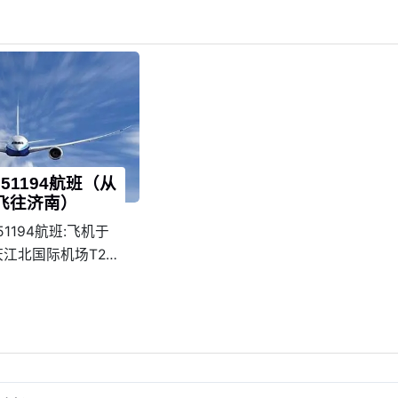
51194航班（从
飞往济南）
1194航班:飞机于
重庆江北国际机场T2A
10降落在济南遥墙国
准点率为100%。