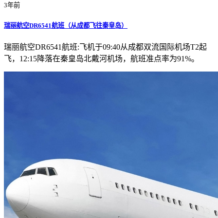
3年前
瑞丽航空DR6541航班（从成都飞往秦皇岛）
瑞丽航空DR6541航班:飞机于09:40从成都双流国际机场T2起
飞，12:15降落在秦皇岛北戴河机场，航班准点率为91%。