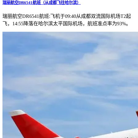
瑞丽航空DR6541航班（从成都飞往哈尔滨）
瑞丽航空DR6541航班:飞机于09:40从成都双流国际机场T2起
飞，14:55降落在哈尔滨太平国际机场，航班准点率为93%。