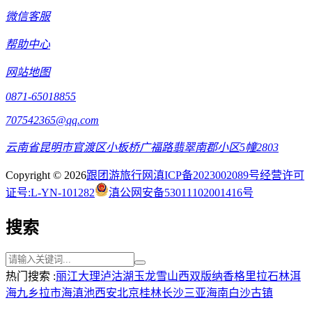
微信客服
帮助中心
网站地图
0871-65018855
707542365@qq.com
云南省昆明市官渡区小板桥广福路翡翠南郡小区5幢2803
Copyright © 2026
跟团游旅行网
滇ICP备2023002089号
经营许可
证号:L-YN-101282
滇公网安备53011102001416号
搜索
热门搜索 :
丽江
大理
泸沽湖
玉龙雪山
西双版纳
香格里拉
石林
洱
海
九乡
拉市海
滇池
西安
北京
桂林
长沙
三亚
海南
白沙古镇