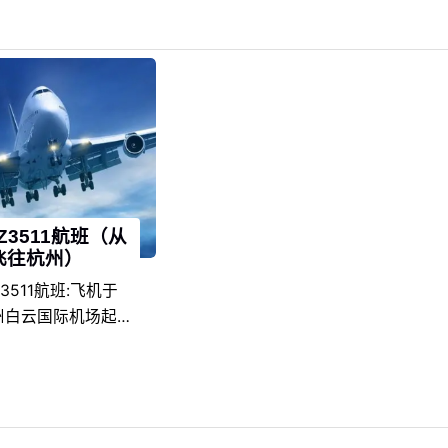
Z3511航班（从
飞往杭州）
3511航班:飞机于
广州白云国际机场起
5降落在杭州萧山国际
班准点率为97%。