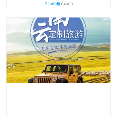
1650
4000
起
入住舒适型酒店+升级弥勒1晚4钻温泉酒店；安排特色餐：弥勒
卤鸡、过桥米线、哈尼风味餐、汽锅鸡