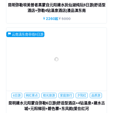
休闲旅游
商务旅游
蜜月旅行
昆明弥勒坝美普者黑蒙自元阳建水抚仙湖纯玩8日游|舒适型
酒店+弥勒4钻温泉酒店|漫品滇东南
2260
5000
起
云南滇东南非线6日游
全程舒适型酒店，弥勒升级1晚4钻温泉酒店；赠送碧色寨民国
换装照；升级6个特色餐：汽锅鸡+彝族特色餐+过桥米线+哈尼
风味+弥勒卤鸡+铜锅鱼
6日游
网红景点
观光旅游
家庭旅行
夕阳红
品质游
休闲旅游
商务旅游
蜜月旅行
昆明建水元阳蒙自弥勒6日游|舒适型酒店+4钻温泉+建水古
城+元阳梯田+碧色寨+东风韵|爱在红河