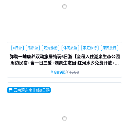
6日游
品质游
观光旅游
休闲旅游
家庭旅行
康养旅行
夕阳红
弥勒一地康养双动旅居纯玩6日游【全程入住湖泉生态公园
周边民宿+含一日三餐+湖泉生态园·红河水乡免费开放+赠
送少数民族服饰拍照】弥勒温泉
899
1500
起
云南滇东南非线8日游
云南冬季康养，康养暖冬，温泉伴你行，超值赠送精美少数民
族服饰拍照