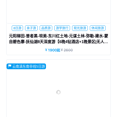
8日游
亲子游
品质游
游学旅行
观光旅游
休闲旅游
蜜月旅行
网红景点
元阳梯田-普者黑-坝美-东川红土地-元谋土林-弥勒-建水-蒙
自碧色寨-抚仙湖8天深度游【6晚4钻酒店+1晚景区|无人机
航拍|满15人升级2+1陆地头等舱+换装体验】秘境滇东南
1900
2600
起
云南滇东南非线5日游