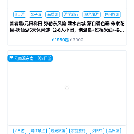
5日游
亲子游
品质游
游学旅行
观光旅游
休闲旅游
蜜月旅行
网红景点
普者黑/元阳梯田-弥勒东风韵-建水古城-蒙自碧色寨-朱家花
园-抚仙湖5天休闲游（2-8人小团，泡温泉+过桥米线+换装
体验）|大美滇东南
1980
3000
起
云南滇东南非线8日游
8日游
网红景点
观光旅游
家庭旅行
夕阳红
品质游