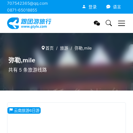
707542365@qq.com
跟团游旅行网
登录
语言
0871-65018855
首页
旅游
弥勒,mile
弥勒,mile
共有 5 条旅游线路
云南旅游6日游