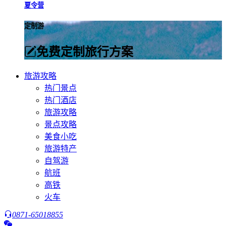
夏令营
定制游
免费定制旅行方案
旅游攻略
热门景点
热门酒店
旅游攻略
景点攻略
美食小吃
旅游特产
自驾游
航班
高铁
火车
0871-65018855