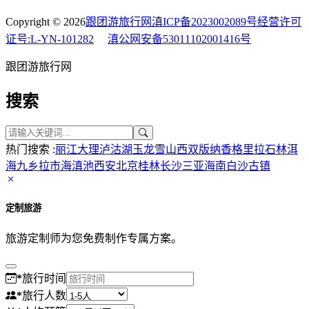
Copyright © 2026
跟团游旅行网
滇ICP备2023002089号
经营许可
证号:L-YN-101282
滇公网安备53011102001416号
跟团游旅行网
搜索
热门搜索 :
丽江
大理
泸沽湖
玉龙雪山
西双版纳
香格里拉
石林
洱
海
九乡
拉市海
滇池
西安
北京
桂林
长沙
三亚
海南
白沙古镇
定制旅游
旅游定制师为您免费制作专属方案。
*
旅行时间
*
旅行人数