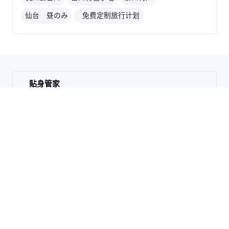
仙台 昼のみ
免费定制旅行计划
贴身管家
1对1专业旅游管家服务
零操心
跟团游，安心省心更自由
全球直达
上万家优质旅游合作商