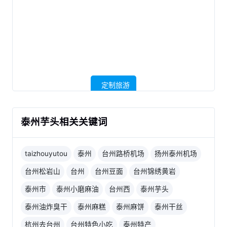
定制旅游
泰州芋头相关关键词
taizhouyutou
泰州
台州路桥机场
扬州泰州机场
台州松岩山
台州
台州豆面
台州锦绣黄岩
泰州市
泰州小磨麻油
台州西
泰州芋头
泰州油炸臭干
泰州麻糕
泰州麻饼
泰州干丝
杭州去台州
台州特色小吃
泰州特产