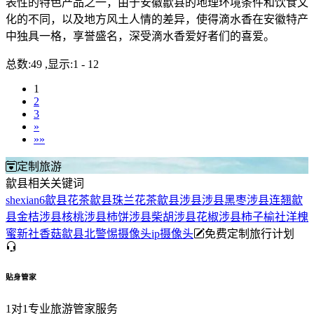
表性的特色产品之一，由于安徽歙县的地理环境条件和饮食文
化的不同，以及地方风土人情的差异，使得滴水香在安徽特产
中独具一格，享誉盛名，深受滴水香爱好者们的喜爱。
总数:49 ,显示:1 - 12
1
2
3
»
»»
定制旅游
歙县相关关键词
shexian6
歙县花茶
歙县珠兰花茶
歙县
涉县
涉县黑枣
涉县连翘
歙
县金桔
涉县核桃
涉县柿饼
涉县柴胡
涉县花椒
涉县柿子
榆社洋槐
蜜
新社香菇
歙县北
警惕摄像头
ip摄像头
免费定制旅行计划
贴身管家
1对1专业旅游管家服务