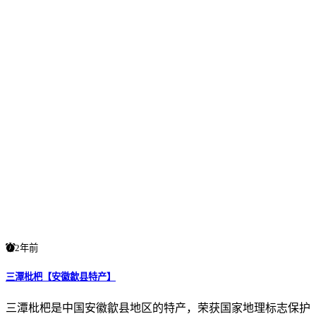
2年前
三潭枇杷【安徽歙县特产】
三潭枇杷是中国安徽歙县地区的特产，荣获国家地理标志保护