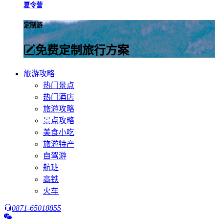
夏令营
定制游
免费定制旅行方案
旅游攻略
热门景点
热门酒店
旅游攻略
景点攻略
美食小吃
旅游特产
自驾游
航班
高铁
火车
0871-65018855