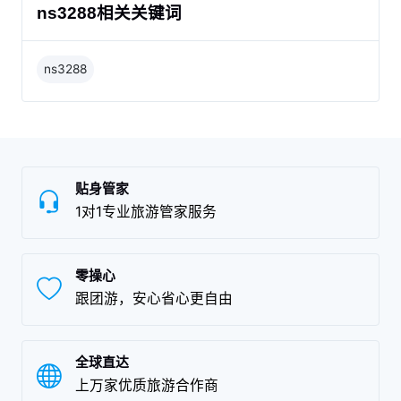
ns3288相关关键词
ns3288
贴身管家
1对1专业旅游管家服务
零操心
跟团游，安心省心更自由
全球直达
上万家优质旅游合作商