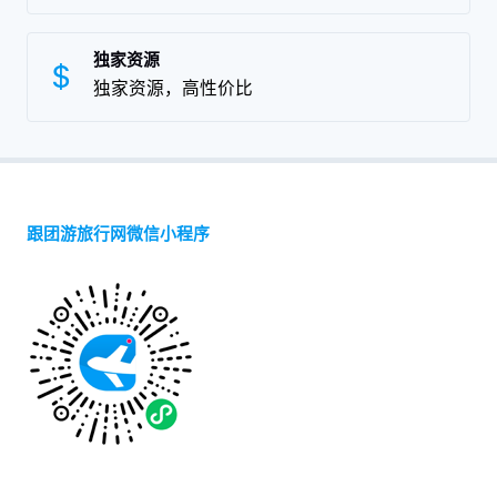
独家资源
独家资源，高性价比
跟团游旅行网微信小程序