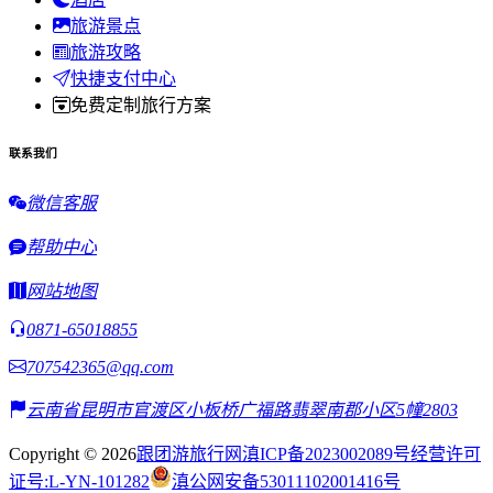
旅游景点
旅游攻略
快捷支付中心
免费定制旅行方案
联系我们
微信客服
帮助中心
网站地图
0871-65018855
707542365@qq.com
云南省昆明市官渡区小板桥广福路翡翠南郡小区5幢2803
Copyright © 2026
跟团游旅行网
滇ICP备2023002089号
经营许可
证号:L-YN-101282
滇公网安备53011102001416号