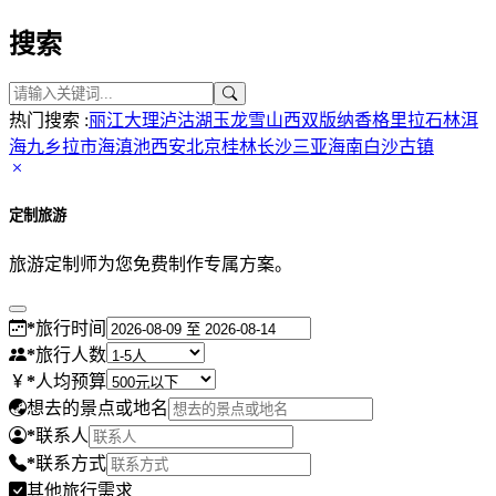
搜索
热门搜索 :
丽江
大理
泸沽湖
玉龙雪山
西双版纳
香格里拉
石林
洱
海
九乡
拉市海
滇池
西安
北京
桂林
长沙
三亚
海南
白沙古镇
定制旅游
旅游定制师为您免费制作专属方案。
*
旅行时间
*
旅行人数
*
人均预算
想去的景点或地名
*
联系人
*
联系方式
其他旅行需求