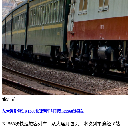
3年前
从大连到包头K1568快速列车时刻表,K1568途径站
K1568次快速旅客列车：从大连到包头，本次列车途经18站，