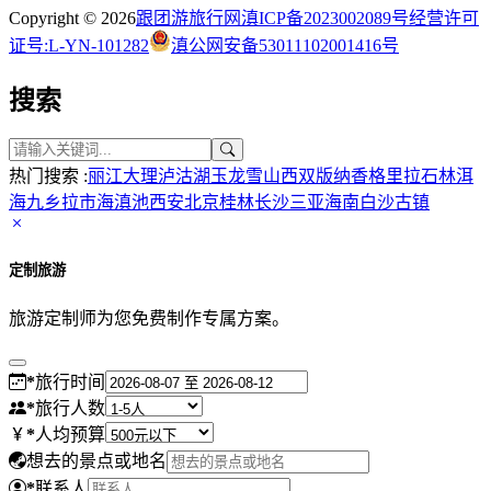
Copyright © 2026
跟团游旅行网
滇ICP备2023002089号
经营许可
证号:L-YN-101282
滇公网安备53011102001416号
搜索
热门搜索 :
丽江
大理
泸沽湖
玉龙雪山
西双版纳
香格里拉
石林
洱
海
九乡
拉市海
滇池
西安
北京
桂林
长沙
三亚
海南
白沙古镇
定制旅游
旅游定制师为您免费制作专属方案。
*
旅行时间
*
旅行人数
*
人均预算
想去的景点或地名
*
联系人