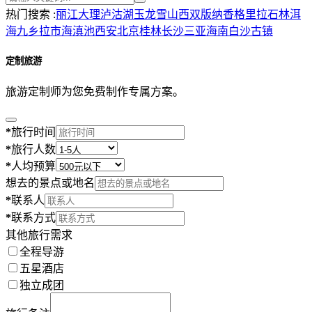
热门搜索 :
丽江
大理
泸沽湖
玉龙雪山
西双版纳
香格里拉
石林
洱
海
九乡
拉市海
滇池
西安
北京
桂林
长沙
三亚
海南
白沙古镇
定制旅游
旅游定制师为您免费制作专属方案。
*
旅行时间
*
旅行人数
*
人均预算
想去的景点或地名
*
联系人
*
联系方式
其他旅行需求
全程导游
五星酒店
独立成团