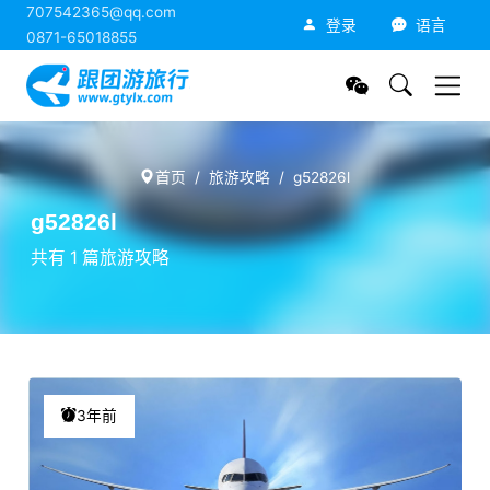
707542365@qq.com
跟团游旅行网
登录
语言
0871-65018855
首页
旅游攻略
g52826l
g52826l
共有 1 篇旅游攻略
3年前