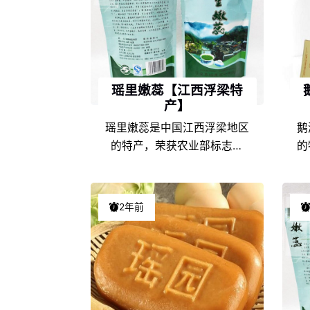
瑶里嫩蕊【江西浮梁特
产】
瑶里嫩蕊是中国江西浮梁地区
鹅
的特产，荣获农业部标志产
的
品，在江西当地是非常具有代
有
表性的特色产品之一，由于江
于
西浮梁的地理环境条件和饮食
饮
2年前
文化的不同，以及地方风土人
土
情的差异，使得瑶里嫩蕊在江
在
西特产中独具一格，享誉盛
盛
名，深受瑶里嫩蕊爱好者们的
喜爱。