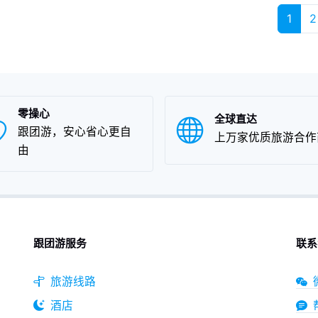
之一，由于江西浮梁的地理
品之一，由于江西浮梁的
1
2
境条件和饮食文化的不同，
环境条件和饮食文化的不
及地方风土人情的差异，使
以及地方风土人情的差异
浮梁茶在江西特产中独具一
得浮梁茶在江西特产中独
，享誉盛名，深受浮梁茶爱
格，享誉盛名，深受浮梁
好者们的喜爱。
好者们的喜爱。
零操心
全球直达
跟团游，安心省心更自
上万家优质旅游合作
由
跟团游服务
联系
旅游线路
酒店