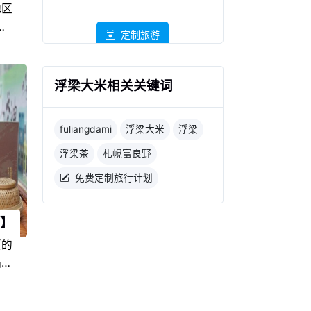
地区
产
定制旅游
有代
于江
饮食
浮梁大米相关关键词
土人
在江
fuliangdami
浮梁大米
浮梁
盛
们的
浮梁茶
札幌富良野
免费定制旅行计划
】
区的
品，
西当
色产