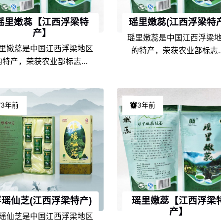
瑶里嫩蕊【江西浮梁特
瑶里嫩蕊(江西浮梁特产
产】
瑶里嫩蕊是中国江西浮梁
里嫩蕊是中国江西浮梁地区
的特产，荣获农业部标志
的特产，荣获农业部标志产
品，在江西当地是非常具
，在江西当地是非常具有代
表性的特色产品之一，由
性的特色产品之一，由于江
西浮梁的地理环境条件和
浮梁的地理环境条件和饮食
文化的不同，以及地方风
3年前
3年前
化的不同，以及地方风土人
情的差异，使得瑶里嫩蕊
的差异，使得瑶里嫩蕊在江
西特产中独具一格，享誉
西特产中独具一格，享誉盛
名，深受瑶里嫩蕊爱好者
，深受瑶里嫩蕊爱好者们的
喜爱。
喜爱。
浮瑶仙芝(江西浮梁特产)
瑶里嫩蕊【江西浮梁
产】
瑶仙芝是中国江西浮梁地区