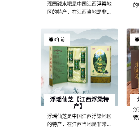
瑶园碱水粑是中国江西浮梁地
的
区的特产，在江西当地是非常
有
具有代表性的特色产品之一，
于
由于江西浮梁的地理环境条件
饮
和饮食文化的不同，以及地方
土
3年前
风土人情的差异，使得瑶园碱
在
水粑在江西特产中独具一格，
盛
享誉盛名，深受瑶园碱水粑爱
好者们的喜爱。
浮瑶仙芝【江西浮梁特
产】
浮
浮瑶仙芝是中国江西浮梁地区
特
的特产，在江西当地是非常具
地
有代表性的特色产品之一，由
地