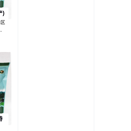
)
地区
产
有代
于江
饮食
土人
在江
盛
们的
特