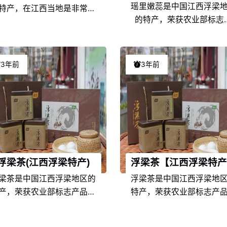
瑶里嫩蕊是中国江西浮梁
特产，在江西当地是非常具
的特产，荣获农业部标志
代表性的特色产品之一，由
品，在江西当地是非常具
江西浮梁的地理环境条件和
表性的特色产品之一，由
食文化的不同，以及地方风
西浮梁的地理环境条件和
人情的差异，使得浮瑶仙芝
3年前
3年前
文化的不同，以及地方风
江西特产中独具一格，享誉
情的差异，使得瑶里嫩蕊
名，深受浮瑶仙芝爱好者们
西特产中独具一格，享誉
的喜爱。
名，深受瑶里嫩蕊爱好者
喜爱。
浮梁茶(江西浮梁特产)
浮梁茶【江西浮梁特产
梁茶是中国江西浮梁地区的
浮梁茶是中国江西浮梁地
产，荣获农业部标志产品，
特产，荣获农业部标志产
理标志证明商标，在江西当
地理标志证明商标，在江
是非常具有代表性的特色产
地是非常具有代表性的特