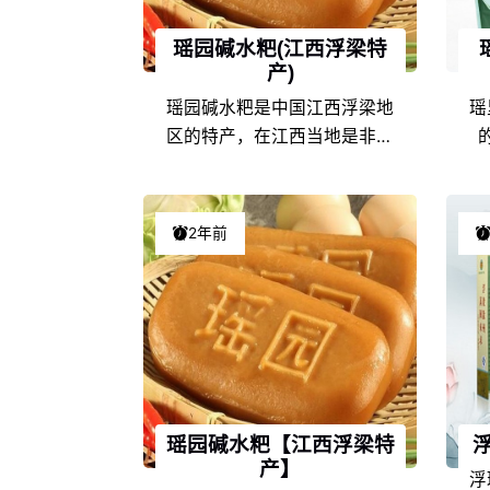
瑶园碱水粑(江西浮梁特
产)
瑶园碱水粑是中国江西浮梁地
瑶
区的特产，在江西当地是非常
具有代表性的特色产品之一，
品
由于江西浮梁的地理环境条件
表
和饮食文化的不同，以及地方
西
2年前
风土人情的差异，使得瑶园碱
文
水粑在江西特产中独具一格，
情
享誉盛名，深受瑶园碱水粑爱
好者们的喜爱。
名
瑶园碱水粑【江西浮梁特
产】
浮