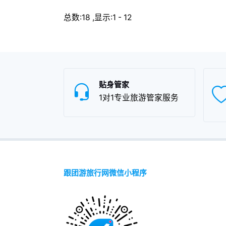
于江西浮梁的地理环境条件和
品
饮食文化的不同，以及地方风
总数:18 ,显示:1 - 12
环
土人情的差异，使得浮瑶仙芝
以
在江西特产中独具一格，享誉
得
盛名，深受浮瑶仙芝爱好者们
格
的喜爱。
贴身管家
1对1专业旅游管家服务
跟团游旅行网微信小程序