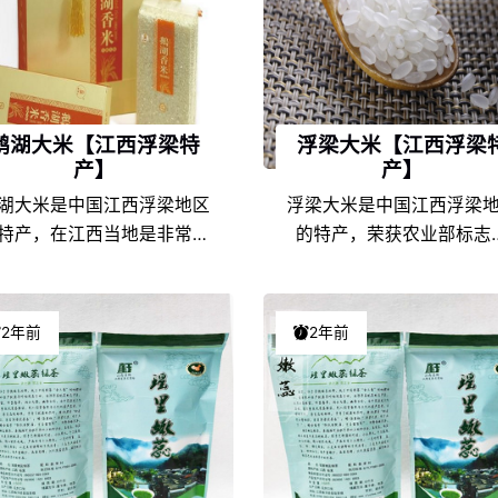
鹅湖大米【江西浮梁特
浮梁大米【江西浮梁
产】
产】
湖大米是中国江西浮梁地区
浮梁大米是中国江西浮梁
特产，在江西当地是非常具
的特产，荣获农业部标志
代表性的特色产品之一，由
品，在江西当地是非常具
江西浮梁的地理环境条件和
表性的特色产品之一，由
食文化的不同，以及地方风
西浮梁的地理环境条件和
2年前
2年前
人情的差异，使得鹅湖大米
文化的不同，以及地方风
江西特产中独具一格，享誉
情的差异，使得浮梁大米
名，深受鹅湖大米爱好者们
西特产中独具一格，享誉
的喜爱。
名，深受浮梁大米爱好者
喜爱。