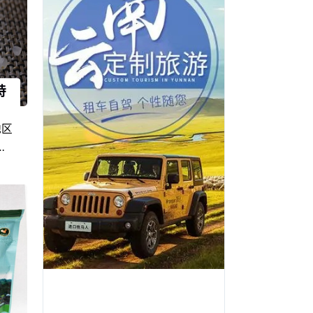
特
地区
产
有代
于江
饮食
土人
在江
盛
们的