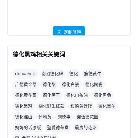
定制旅游
德化黑鸡相关关键词
dehuaheiji
南诏德化碑
德化
旌德黄牛
广德黄金芽
德化梨
德化白瓷
德化陶瓷
德化黄花菜
德化笋干
德化山茶油
德化黑兔
德化黑鸡
德化野生红菇
绥德黄馍馍
德化黑羊
德化淮山
怀地黄
刘德华
诺伍德花园
妈妈的话原版
聖愛德華堂
最贵的花束