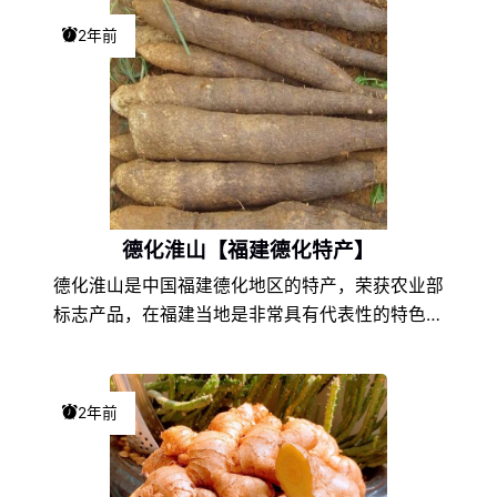
情的差异，使得德化黑鸡在福建特产中独具一格，
2年前
享誉盛名，深受德化黑鸡爱好者们的喜爱。
德化淮山【福建德化特产】
德化淮山是中国福建德化地区的特产，荣获农业部
标志产品，在福建当地是非常具有代表性的特色产
品之一，由于福建德化的地理环境条件和饮食文化
的不同，以及地方风土人情的差异，使得德化淮山
在福建特产中独具一格，享誉盛名，深受德化淮山
2年前
爱好者们的喜爱。