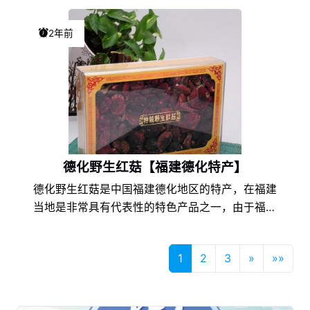
化的不同，以及地方风土人情的差异，使得德化黄
花菜在福建特产中独具一格，享誉盛名，深受德化
2年前
黄花菜爱好者们的喜爱。
德化野生红菇【福建德化特产】
德化野生红菇是中国福建德化地区的特产，在福建
当地是非常具有代表性的特色产品之一，由于福建
德化的地理环境条件和饮食文化的不同，以及地方
风土人情的差异，使得德化野生红菇在福建特产中
1
2
3
»
»»
独具一格，享誉盛名，深受德化野生红菇爱好者们
的喜爱。