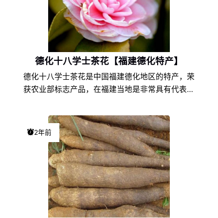
德化十八学士茶花【福建德化特产】
德化十八学士茶花是中国福建德化地区的特产，荣
获农业部标志产品，在福建当地是非常具有代表性
的特色产品之一，由于福建德化的地理环境条件和
饮食文化的不同，以及地方风土人情的差异，使得
德化十八学士茶花在福建特产中独具一格，享誉盛
2年前
名，深受德化十八学士茶花爱好者们的喜爱。