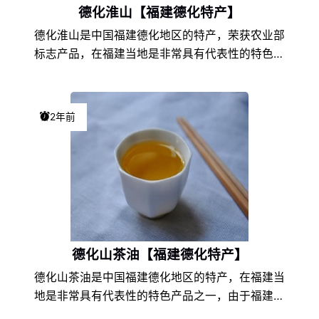
德化淮山【福建德化特产】
德化淮山是中国福建德化地区的特产，荣获农业部
标志产品，在福建当地是非常具有代表性的特色产
品之一，由于福建德化的地理环境条件和饮食文化
的不同，以及地方风土人情的差异，使得德化淮山
在福建特产中独具一格，享誉盛名，深受德化淮山
2年前
爱好者们的喜爱。
德化山茶油【福建德化特产】
德化山茶油是中国福建德化地区的特产，在福建当
地是非常具有代表性的特色产品之一，由于福建德
化的地理环境条件和饮食文化的不同，以及地方风