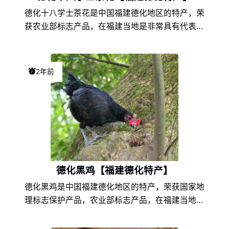
德化十八学士茶花是中国福建德化地区的特产，荣
获农业部标志产品，在福建当地是非常具有代表性
的特色产品之一，由于福建德化的地理环境条件和
饮食文化的不同，以及地方风土人情的差异，使得
德化十八学士茶花在福建特产中独具一格，享誉盛
2年前
名，深受德化十八学士茶花爱好者们的喜爱。
德化黑鸡【福建德化特产】
德化黑鸡是中国福建德化地区的特产，荣获国家地
理标志保护产品，农业部标志产品，在福建当地是
非常具有代表性的特色产品之一，由于福建德化的
地理环境条件和饮食文化的不同，以及地方风土人