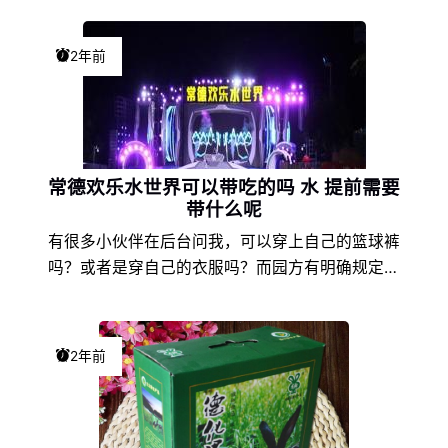
土人情的差异，使得德化山茶油在福建特产中独具
一格，享誉盛名，深受德化山茶油爱好者们的喜
2年前
爱。
常德欢乐水世界可以带吃的吗 水 提前需要
带什么呢
有很多小伙伴在后台问我，可以穿上自己的篮球裤
吗？或者是穿自己的衣服吗？而园方有明确规定，
必须要着泳衣游玩。没有的话，在园区的小店中会
有售卖。
2年前