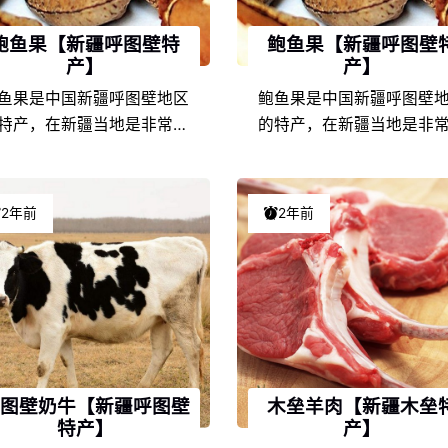
鲍鱼果【新疆呼图壁特
鲍鱼果【新疆呼图壁
产】
产】
鱼果是中国新疆呼图壁地区
鲍鱼果是中国新疆呼图壁
特产，在新疆当地是非常具
的特产，在新疆当地是非
代表性的特色产品之一，由
有代表性的特色产品之一
新疆呼图壁的地理环境条件
于新疆呼图壁的地理环境
饮食文化的不同，以及地方
和饮食文化的不同，以及
2年前
2年前
土人情的差异，使得鲍鱼果
风土人情的差异，使得鲍
新疆特产中独具一格，享誉
在新疆特产中独具一格，
名，深受鲍鱼果爱好者们的
盛名，深受鲍鱼果爱好者
喜爱。
喜爱。
图壁奶牛【新疆呼图壁
木垒羊肉【新疆木垒
特产】
产】