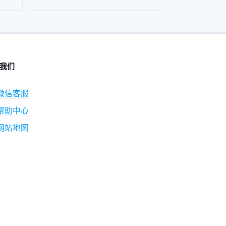
我们
微信客服
帮助中心
网站地图
0871-65018855
707542365@qq.com
云南省昆明市官渡区小板桥广福路翡翠南郡小
幢2803