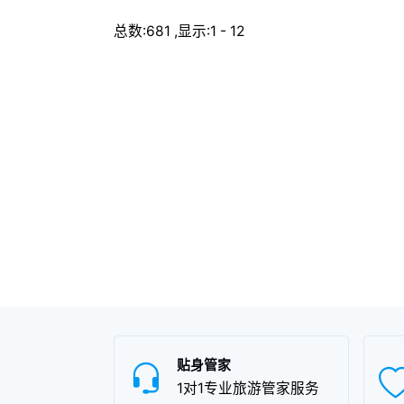
由于新疆奇台的地理环境条件
一
和饮食文化的不同，以及地方
境
总数:681 ,显示:1 - 12
风土人情的差异，使得奇台硅
及
化木在新疆特产中独具一格，
呼
享誉盛名，深受奇台硅化木爱
具
好者们的喜爱。
贴身管家
1对1专业旅游管家服务