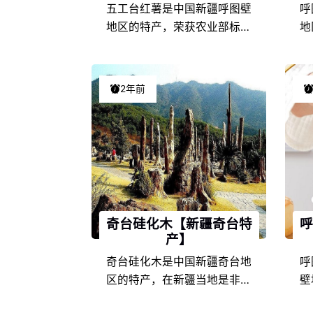
五工台红薯是中国新疆呼图壁
呼
地区的特产，荣获农业部标志
地
产品，在新疆当地是非常具有
产
代表性的特色产品之一，由于
代
新疆呼图壁的地理环境条件和
新
2年前
饮食文化的不同，以及地方风
饮
土人情的差异，使得五工台红
土
薯在新疆特产中独具一格，享
牛
誉盛名，深受五工台红薯爱好
誉
者们的喜爱。
奇台硅化木【新疆奇台特
呼
产】
奇台硅化木是中国新疆奇台地
呼
区的特产，在新疆当地是非常
壁
具有代表性的特色产品之一，
非