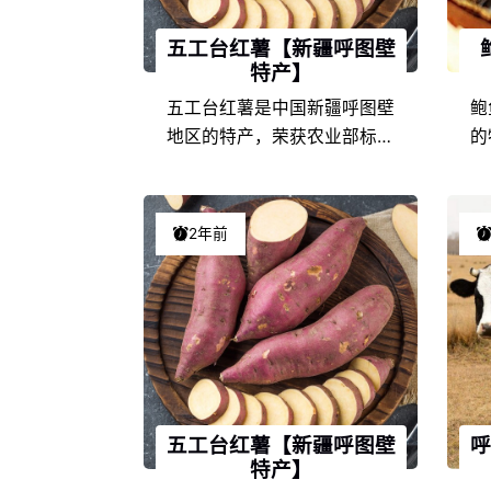
五工台红薯【新疆呼图壁
特产】
五工台红薯是中国新疆呼图壁
鲍
地区的特产，荣获农业部标志
的
产品，在新疆当地是非常具有
有
代表性的特色产品之一，由于
于
新疆呼图壁的地理环境条件和
和
2年前
饮食文化的不同，以及地方风
风
土人情的差异，使得五工台红
在
薯在新疆特产中独具一格，享
盛
誉盛名，深受五工台红薯爱好
者们的喜爱。
五工台红薯【新疆呼图壁
呼
特产】