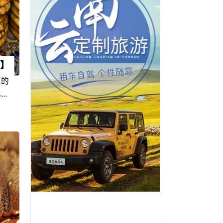
】
区的
具有
由于
件和
方风
在新
盛
喜