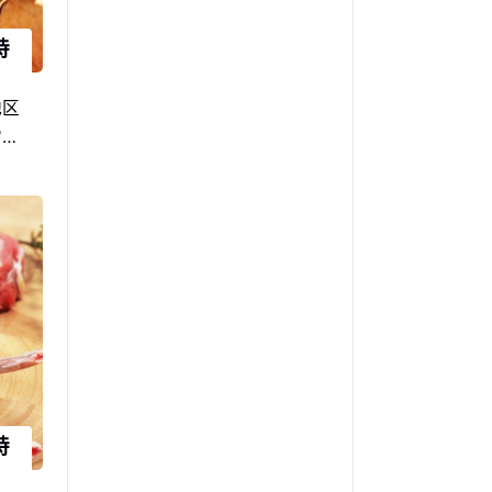
特
地区
常具
，由
条件
地方
鱼果
享誉
们的
特