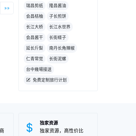
件和
瑞昌剪纸
隆昌酱油
»»
方风
会昌桔柚
子长煎饼
葡萄
享誉
长江大桥
长江水世界
者们
会昌酱干
长街蛏子
延长斤梨
南丹长角辣椒
仁青常觉
长街泥螺
台中幾場接送
免费定制旅行计划
独家资源
商
独家资源，高性价比