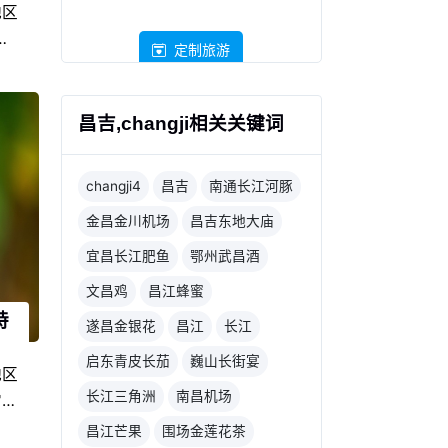
地区
产
定制旅游
有代
于新
饮食
昌吉,changji相关关键词
土人
在新
changji4
昌吉
南通长江河豚
盛
们的
金昌金川机场
昌吉东地大庙
宜昌长江肥鱼
鄂州武昌酒
文昌鸡
昌江蜂蜜
特
遂昌金银花
昌江
长江
启东青皮长茄
巍山长街宴
地区
长江三角洲
南昌机场
常具
，由
昌江芒果
围场金莲花茶