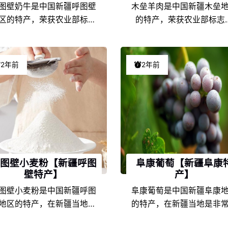
图壁奶牛是中国新疆呼图壁
木垒羊肉是中国新疆木垒
区的特产，荣获农业部标志
的特产，荣获农业部标志
品，在新疆当地是非常具有
品，在新疆当地是非常具
表性的特色产品之一，由于
表性的特色产品之一，由
疆呼图壁的地理环境条件和
疆木垒的地理环境条件和
2年前
2年前
食文化的不同，以及地方风
文化的不同，以及地方风
人情的差异，使得呼图壁奶
情的差异，使得木垒羊肉
在新疆特产中独具一格，享
疆特产中独具一格，享誉
盛名，深受呼图壁奶牛爱好
名，深受木垒羊肉爱好者
者们的喜爱。
喜爱。
图壁小麦粉【新疆呼图
阜康葡萄【新疆阜康
壁特产】
产】
图壁小麦粉是中国新疆呼图
阜康葡萄是中国新疆阜康
地区的特产，在新疆当地是
的特产，在新疆当地是非
常具有代表性的特色产品之
有代表性的特色产品之一