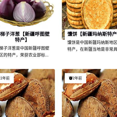
梯子洋葱【新疆呼图壁
馕饼【新疆玛纳斯特产
特产】
馕饼是中国新疆玛纳斯地
梯子洋葱是中国新疆呼图壁
特产，在新疆当地是非常
区的特产，荣获农业部标志
代表性的特色产品之一，
品，在新疆当地是非常具有
新疆玛纳斯的地理环境条
表性的特色产品之一，由于
饮食文化的不同，以及地
疆呼图壁的地理环境条件和
土人情的差异，使得馕饼
2年前
2年前
食文化的不同，以及地方风
疆特产中独具一格，享誉
人情的差异，使得石梯子洋
名，深受馕饼爱好者们的
在新疆特产中独具一格，享
爱。
盛名，深受石梯子洋葱爱好
者们的喜爱。