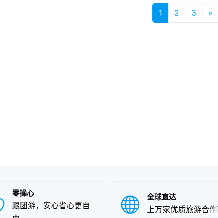
，由于新疆呼图壁的地理环
于新疆阜康的地理环境条
1
2
3
»
条件和饮食文化的不同，以
饮食文化的不同，以及地
地方风土人情的差异，使得
土人情的差异，使得阜康
图壁小麦粉在新疆特产中独
在新疆特产中独具一格，
一格，享誉盛名，深受呼图
盛名，深受阜康葡萄爱好
壁小麦粉爱好者们的喜爱。
的喜爱。
零操心
全球直达
跟团游，安心省心更自
上万家优质旅游合作