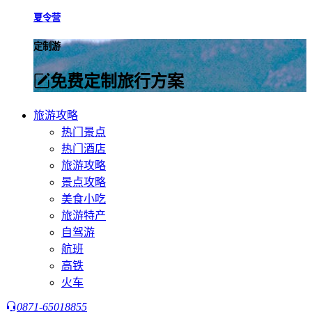
夏令营
定制游
免费定制旅行方案
旅游攻略
热门景点
热门酒店
旅游攻略
景点攻略
美食小吃
旅游特产
自驾游
航班
高铁
火车
0871-65018855