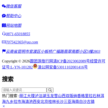
微信客服
帮助中心
网站地图
0871-65018855
707542365@qq.com
云南省昆明市官渡区小板桥广福路翡翠南郡小区5幢2803
Copyright © 2026
跟团游旅行网
滇ICP备2023002089号
经营许可
证号:L-YN-101282
滇公网安备53011102001416号
搜索
热门搜索 :
丽江
大理
泸沽湖
玉龙雪山
西双版纳
香格里拉
石林
洱
海
九乡
拉市海
滇池
西安
北京
桂林
长沙
三亚
海南
白沙古镇