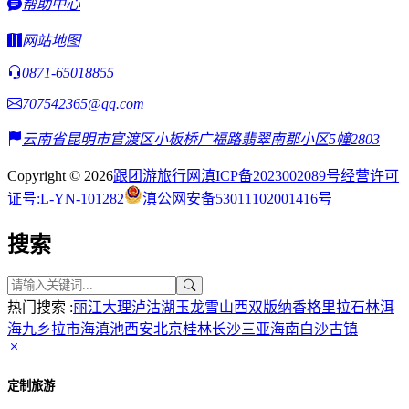
帮助中心
网站地图
0871-65018855
707542365@qq.com
云南省昆明市官渡区小板桥广福路翡翠南郡小区5幢2803
Copyright © 2026
跟团游旅行网
滇ICP备2023002089号
经营许可
证号:L-YN-101282
滇公网安备53011102001416号
搜索
热门搜索 :
丽江
大理
泸沽湖
玉龙雪山
西双版纳
香格里拉
石林
洱
海
九乡
拉市海
滇池
西安
北京
桂林
长沙
三亚
海南
白沙古镇
定制旅游