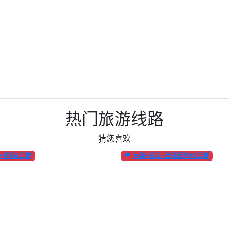
热门旅游线路
猜您喜欢
+瑞丽6日游
大理+丽江+西双版纳10日游