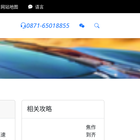
网站地图
语言
0871-65018855
首页
旅游攻略
自驾游
齐齐哈尔自驾游
相关攻略
焦作
高速
到齐