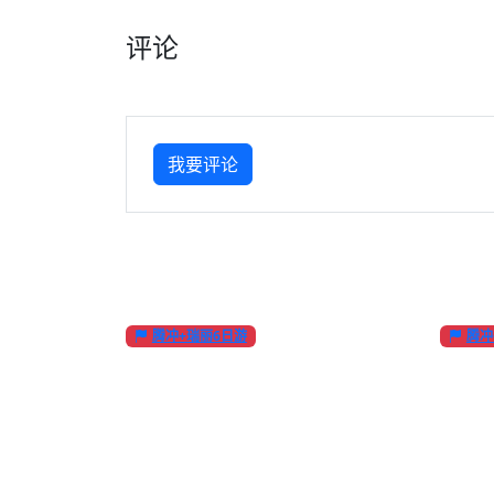
评论
我要评论
腾冲+瑞丽6日游
腾冲