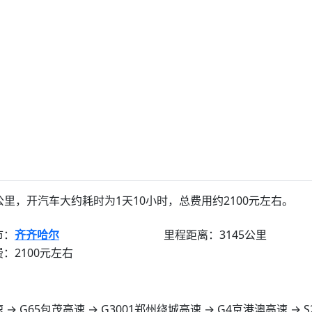
里，开汽车大约耗时为1天10小时，总费用约2100元左右。
市：
齐齐哈尔
里程距离：3145公里
：2100元左右
速 → G65包茂高速 → G3001郑州绕城高速 → G4京港澳高速 → 