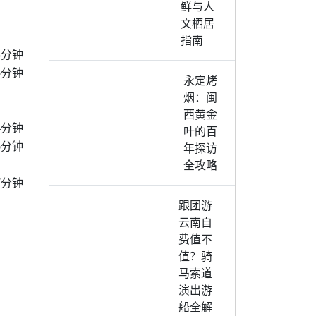
鲜与人
文栖居
指南
3分钟
6分钟
永定烤
烟：闽
西黄金
4分钟
叶的百
6分钟
年探访
全攻略
7分钟
跟团游
云南自
费值不
值？骑
马索道
演出游
船全解