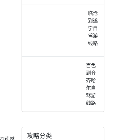
临沧
到遂
宁自
驾游
线路
百色
到齐
齐哈
尔自
驾游
线路
攻略分类
S22南林