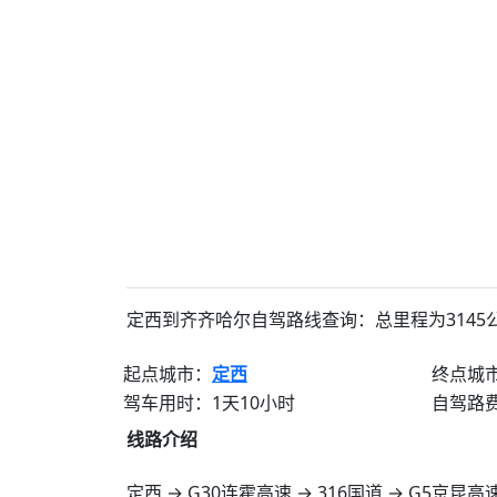
定西到齐齐哈尔自驾路线查询：总里程为3145公
起点城市：
定西
终点城
驾车用时：1天10小时
自驾路费
线路介绍
定西 → G30连霍高速 → 316国道 → G5京昆高