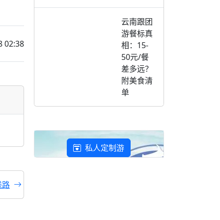
云南跟团
游餐标真
8 02:38
相：15-
50元/餐
差多远？
附美食清
单
私人定制游
线路