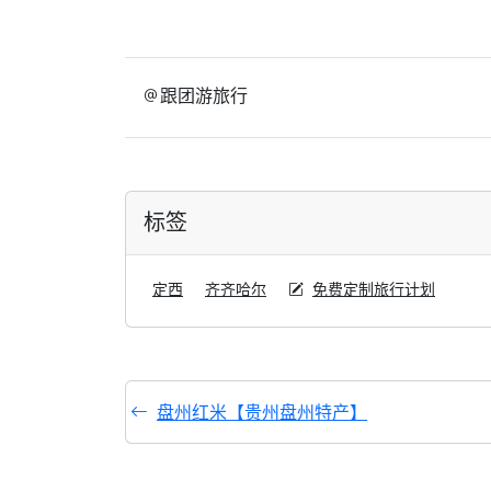
跟团游旅行
标签
定西
齐齐哈尔
免费定制旅行计划
盘州红米【贵州盘州特产】