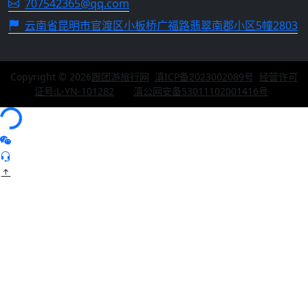
707542365@qq.com
云南省昆明市官渡区小板桥广福路翡翠南郡小区5幢2803
跟团游旅行网
Copyright © 2026
跟团游旅行网
滇ICP备2023002089号
经营许可
证号:L-YN-101282
滇公网安备53011102001416号