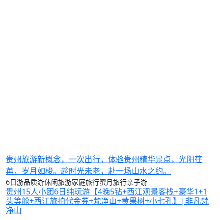
贵州旅游新概念，一次出行，体验贵州精华景点，光阴荏
苒，岁月如梭。趁时光未老，赴一场山水之约。
6日游
品质游
休闲旅游
家庭旅行
蜜月旅行
亲子游
贵州15人小团6日纯玩游【4晚5钻+西江观景客栈+豪华1+1
头等舱+西江旅拍代金券+梵净山+黄果树+小七孔】|非凡梵
净山