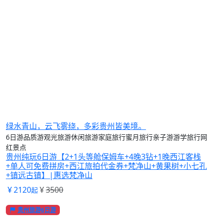
绿水青山，云飞雾绕，多彩贵州皆美境。
6日游
品质游
观光旅游
休闲旅游
家庭旅行
蜜月旅行
亲子游
游学旅行
网
红景点
贵州纯玩6日游【2+1头等舱保姆车+4晚3钻+1晚西江客栈
+单人可免费拼房+西江旅拍代金券+梵净山+黄果树+小七孔
+镇远古镇】|惠选梵净山
2120
3500
起
贵州旅游6日游