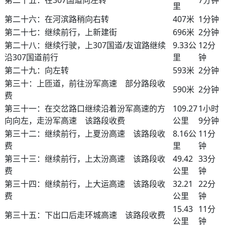
第二十五：在307国道向左转
7分钟
里
第二十六：在河滨路稍向右转
407米
1分钟
第二十七：继续前行，上新建街
696米
2分钟
第二十八：继续行驶，上307国道/友谊路继续
9.33公
12分
沿307国道前行
里
钟
第二十九：向左转
593米
2分钟
第三十：上匝道，前往汾军高速 部分路段收
590米
2分钟
费
第三十一：在交岔路口继续沿着汾军高速的方
109.27
1小时
向向左，走汾军高速 该路段收费
公里
9分钟
第三十二：继续前行，上夏汾高速 该路段收
8.16公
11分
费
里
钟
第三十三：继续前行，上太汾高速 该路段收
49.42
33分
费
公里
钟
第三十四：继续前行，上大运高速 该路段收
32.21
22分
费
公里
钟
15.43
11分
第三十五：下出口后走环城高速 该路段收费
公里
钟