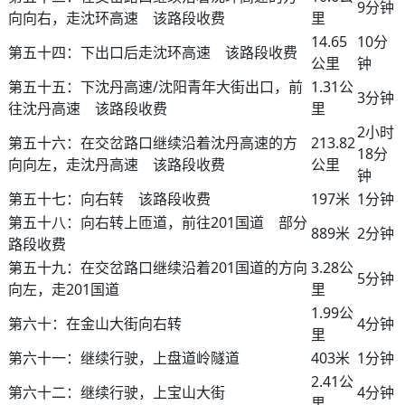
9分钟
向向右，走沈环高速 该路段收费
里
14.65
10分
第五十四：下出口后走沈环高速 该路段收费
公里
钟
第五十五：下沈丹高速/沈阳青年大街出口，前
1.31公
3分钟
往沈丹高速 该路段收费
里
2小时
第五十六：在交岔路口继续沿着沈丹高速的方
213.82
18分
向向左，走沈丹高速 该路段收费
公里
钟
第五十七：向右转 该路段收费
197米
1分钟
第五十八：向右转上匝道，前往201国道 部分
889米
2分钟
路段收费
第五十九：在交岔路口继续沿着201国道的方向
3.28公
5分钟
向左，走201国道
里
1.99公
第六十：在金山大街向右转
4分钟
里
第六十一：继续行驶，上盘道岭隧道
403米
1分钟
2.41公
第六十二：继续行驶，上宝山大街
4分钟
里