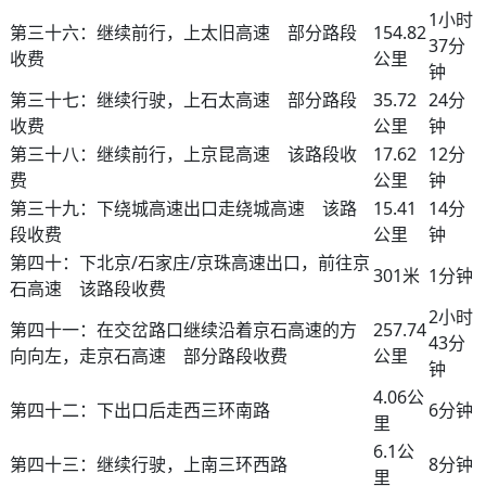
1小时
第三十六：继续前行，上太旧高速 部分路段
154.82
37分
收费
公里
钟
第三十七：继续行驶，上石太高速 部分路段
35.72
24分
收费
公里
钟
第三十八：继续前行，上京昆高速 该路段收
17.62
12分
费
公里
钟
第三十九：下绕城高速出口走绕城高速 该路
15.41
14分
段收费
公里
钟
第四十：下北京/石家庄/京珠高速出口，前往京
301米
1分钟
石高速 该路段收费
2小时
第四十一：在交岔路口继续沿着京石高速的方
257.74
43分
向向左，走京石高速 部分路段收费
公里
钟
4.06公
第四十二：下出口后走西三环南路
6分钟
里
6.1公
第四十三：继续行驶，上南三环西路
8分钟
里