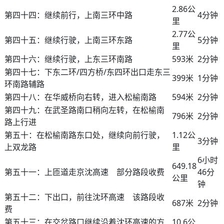
2.86公
第四十四：继续前行，上南三环中路
4分钟
里
2.77公
第四十五：继续行驶，上南三环东路
5分钟
里
第四十六：继续行驶，上东三环南路
593米
2分钟
第四十七：下东二环/四方桥/东四环出口走东三
399米
1分钟
环南路辅路
第四十八：在华威桥向右转，进入松榆南路
594米
2分钟
第四十九：在武圣路南口稍向左转，在松榆南
796米
2分钟
路上行进
第五十：在松榆南路东口处，继续向前行驶，
1.12公
3分钟
上双龙路
里
6小时
649.18
第五十一：上匝道走京沈高速 部分路段收费
46分
公里
钟
第五十二：下出口，前往沈环高速 该路段收
687米
2分钟
费
第五十三：在交岔路口继续沿着沈环高速的方
10.6公