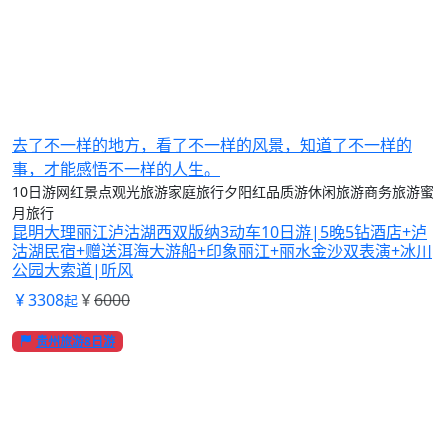
去了不一样的地方，看了不一样的风景，知道了不一样的
事，才能感悟不一样的人生。
10日游
网红景点
观光旅游
家庭旅行
夕阳红
品质游
休闲旅游
商务旅游
蜜
月旅行
昆明大理丽江泸沽湖西双版纳3动车10日游|5晚5钻酒店+泸
沽湖民宿+赠送洱海大游船+印象丽江+丽水金沙双表演+冰川
公园大索道|听风
3308
6000
起
贵州旅游8日游