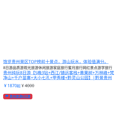
饱览贵州景区TOP榜前十景点，游山玩水，体验值满分。
8日游
品质游
观光旅游
休闲旅游
家庭旅行
蜜月旅行
网红景点
游学旅行
贵州纯玩8日游【5晚3钻+西江/镇远客栈+黄果树+万林峰+梵
净山+千户苗寨+大小七孔+甲秀楼+黔灵山公园】|黔景贵州
1870
4000
起
贵州旅游6日游