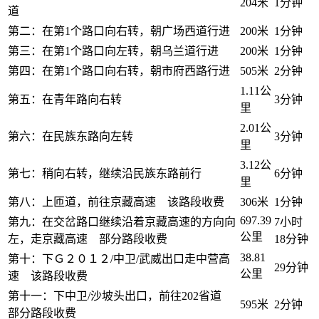
204米
1分钟
道
第二：在第1个路口向右转，朝广场西道行进
200米
1分钟
第三：在第1个路口向左转，朝乌兰道行进
200米
1分钟
第四：在第1个路口向右转，朝市府西路行进
505米
2分钟
1.11公
第五：在青年路向右转
3分钟
里
2.01公
第六：在民族东路向左转
3分钟
里
3.12公
第七：稍向右转，继续沿民族东路前行
6分钟
里
第八：上匝道，前往京藏高速 该路段收费
306米
1分钟
697.39
第九：在交岔路口继续沿着京藏高速的方向向
7小时
公里
左，走京藏高速 部分路段收费
18分钟
38.81
第十：下Ｇ２０１２/中卫/武威出口走中营高
29分钟
公里
速 该路段收费
第十一：下中卫/沙坡头出口，前往202省道
595米
2分钟
部分路段收费