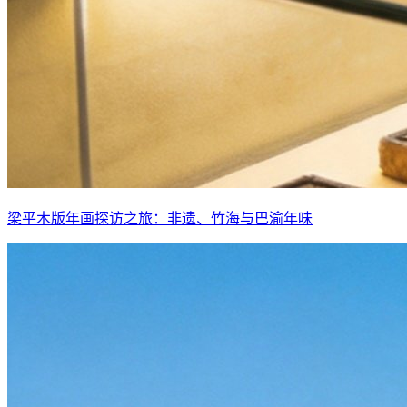
梁平木版年画探访之旅：非遗、竹海与巴渝年味