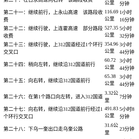
公里
分钟
116.69
第二十一：继续前行，上永山高速 该路段收
1小时
公里
费
16分钟
527.35
第二十二：继续行驶，上连霍高速 部分路段
5小时
公里
收费
32分钟
354.96
第二十三：继续行驶，上312国道经过1个环行
3小时
公里
交叉口
44分钟
60.72
3小时
第二十四：稍向左转，继续沿312国道前行
公里
44分钟
65.38
3小时
第二十五：向右转，继续沿312国道前行
公里
44分钟
3.32公
第二十六：在第1个路口向左转，进入312国道
7分钟
里
491.83
第二十七：向右转，继续沿312国道前行经过1
5小时8
公里
个环行交叉口
分钟
31.6公
第二十八：下乌一奎出口走乌奎公路
23分钟
里