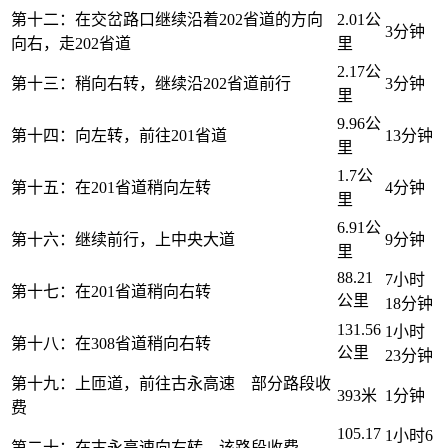
第十二：在交岔路口继续沿着202省道的方向
2.01公
3分钟
向右，走202省道
里
2.17公
第十三：稍向右转，继续沿202省道前行
3分钟
里
9.96公
第十四：向左转，前往201省道
13分钟
里
1.7公
第十五：在201省道稍向左转
4分钟
里
6.91公
第十六：继续前行，上中央大道
9分钟
里
88.21
7小时
第十七：在201省道稍向右转
公里
18分钟
131.56
1小时
第十八：在308省道稍向右转
公里
23分钟
第十九：上匝道，前往古永高速 部分路段收
393米
1分钟
费
105.17
1小时6
第二十：在古永高速向右转 该路段收费