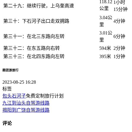
118.12
1小时
第二十九：继续行驶，上乌奎高速
公里
15分钟
3.04公
第三十：下石河子出口走双拥路
4分钟
里
3.01公
第三十一：在北三东路向左转
6分钟
里
第三十二：在东五路向右转
594米
2分钟
第三十三：在北四东路向左转
395米
1分钟
跟团游旅行
2023-08-25 16:28
标签
包头
石河子
免费定制旅行计划
九江到汕头自驾游线路
揭阳到广饶自驾游线路
评论