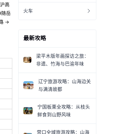
京沪高
火车
49随岳
路 →
最新攻略
梁平木版年画探访之旅：
非遗、竹海与巴渝年味
辽宁旅游攻略：山海边关
与满清故都
宁国板栗全攻略：从枝头
鲜食到山野风味
营口全域旅游攻略：山海