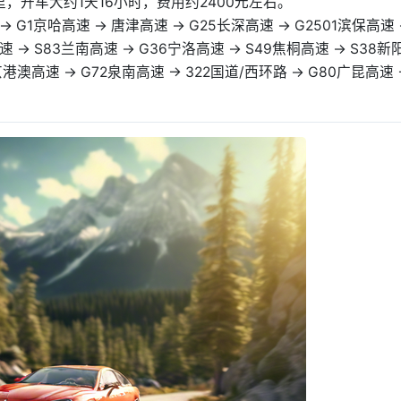
，开车大约1天16小时，费用约2400元左右。
 → G1京哈高速 → 唐津高速 → G25长深高速 → G2501滨保高速
速 → S83兰南高速 → G36宁洛高速 → S49焦桐高速 → S38新
4京港澳高速 → G72泉南高速 → 322国道/西环路 → G80广昆高速 