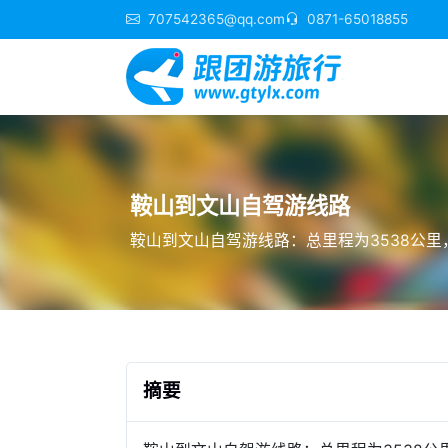
707542365@qq.com
0871-65018855
鞍山到文山自驾游线路
鞍山到文山自驾游线路：总里程为3538公里，
摘要