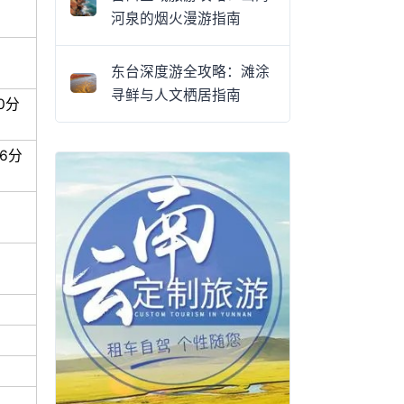
河泉的烟火漫游指南
东台深度游全攻略：滩涂
寻鲜与人文栖居指南
0分
6分