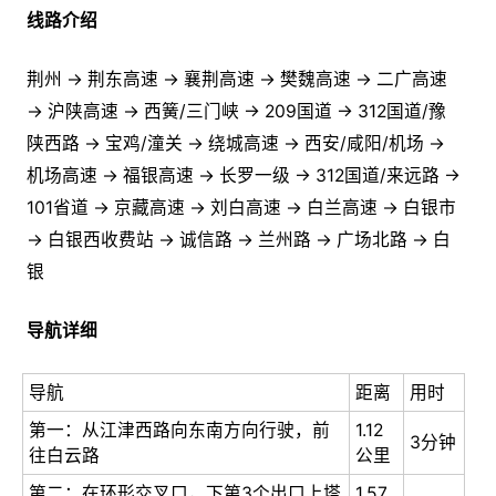
线路介绍
荆州 → 荆东高速 → 襄荆高速 → 樊魏高速 → 二广高速
→ 沪陕高速 → 西簧/三门峡 → 209国道 → 312国道/豫
陕西路 → 宝鸡/潼关 → 绕城高速 → 西安/咸阳/机场 →
机场高速 → 福银高速 → 长罗一级 → 312国道/来远路 →
101省道 → 京藏高速 → 刘白高速 → 白兰高速 → 白银市
→ 白银西收费站 → 诚信路 → 兰州路 → 广场北路 → 白
银
导航详细
导航
距离
用时
第一：从江津西路向东南方向行驶，前
1.12
3分钟
往白云路
公里
第二：在环形交叉口，下第3个出口上塔
1.57