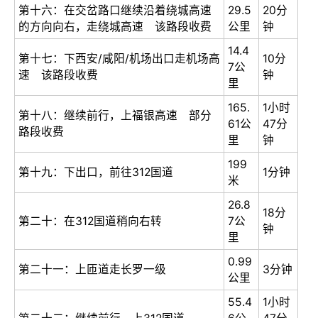
第十六：在交岔路口继续沿着绕城高速
29.5
20分
的方向向右，走绕城高速 该路段收费
公里
钟
14.4
第十七：下西安/咸阳/机场出口走机场高
10分
7公
速 该路段收费
钟
里
165.
1小时
第十八：继续前行，上福银高速 部分
61公
47分
路段收费
里
钟
199
第十九：下出口，前往312国道
1分钟
米
26.8
18分
第二十：在312国道稍向右转
7公
钟
里
0.99
第二十一：上匝道走长罗一级
3分钟
公里
55.4
1小时