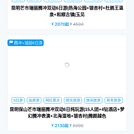
家庭旅行
蜜月旅行
夕阳红
昆明芒市瑞丽腾冲双动6日游|热海公园+银杏村+杜鹃王温
泉+和顺古镇|玉见
2070
4500
起
昆明-保山动车往返，赠送杜鹃王温泉+热海公园、银杏村电瓶
腾冲+瑞丽6日游
车
6日游
品质游
网红景点
观光旅游
休闲旅游
商务旅游
家庭旅行
蜜月旅行
夕阳红
昆明保山芒市瑞丽腾冲双动6日纯玩游|15人团+4钻酒店+梦
幻腾冲表演+北海湿地+银杏村|腾颜越色
2130
5000
起