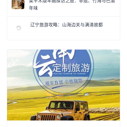
梁平木版年画探访之旅：非遗、竹海与巴渝
年味
辽宁旅游攻略：山海边关与满清故都