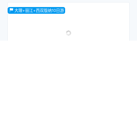
15人小团；全程4钻住宿+升级1晚温泉酒店；含昆明-保山动车
往返；安排当地特色美食：滇西私房菜+孔雀宴+土锅子+老宅
大理+丽江+西双版纳10日游
私房菜+铜瓢牛肉+腾药宴
10日游
网红景点
观光旅游
家庭旅行
夕阳红
品质游
休闲旅游
商务旅游
蜜月旅行
昆明大理丽江泸沽湖西双版纳3动车10日游|5晚5钻酒店+泸
沽湖民宿+赠送洱海大游船+印象丽江+丽水金沙双表演+冰
川公园大索道|听风
3308
6000
起
去了不一样的地方，看了不一样的风景，知道了不一样的事，
贵州旅游8日游
才能感悟不一样的人生。