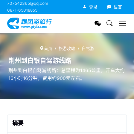
707542365@qq.com
跟团游旅行网
登录
语言
0871-65018855
首页
旅游攻略
自驾游
荆州到白银自驾游线路
荆州到白银自驾游线路：总里程为1465公里，开车大约
16小时16分钟，费用约900元左右。
摘要