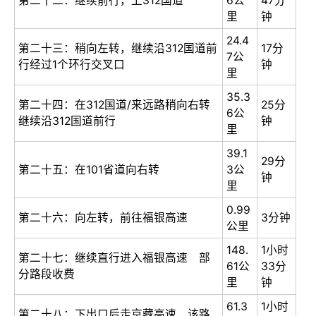
第二十二：继续前行，上312国道
6公
47分
里
钟
24.4
第二十三：稍向左转，继续沿312国道前
17分
7公
行经过1个环行交叉口
钟
里
35.3
第二十四：在312国道/来远路稍向右转
25分
6公
继续沿312国道前行
钟
里
39.1
29分
第二十五：在101省道向右转
3公
钟
里
0.99
第二十六：向左转，前往福银高速
3分钟
公里
148.
1小时
第二十七：继续直行进入福银高速 部
61公
33分
分路段收费
里
钟
61.3
1小时
第二十八：下出口后走京藏高速 该路