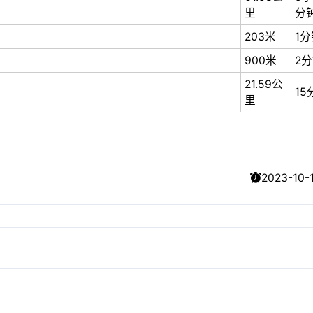
里
分
203米
1分
900米
2
21.59公
15
里
2023-10-1