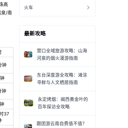
京珠高
火车
温泉/南
最新攻略
营口全域旅游攻略：山海
时
河泉的烟火漫游指南
分钟
东台深度游全攻略：滩涂
分钟
寻鲜与人文栖居指南
分钟
永定烤烟：闽西黄金叶的
分钟
百年探访全攻略
时37
钟
跟团游云南自费值不值？