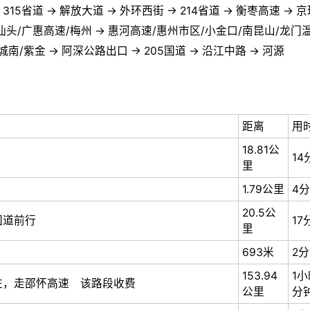
315省道 → 解放大道 → 外环西街 → 214省道 → 衡枣高速 → 
源/汕头/广惠高速/梅州 → 惠河高速/惠州市区/小金口/南昆山/龙门
南/紫金 → 阿深公路出口 → 205国道 → 沿江中路 → 河源
距离
用
18.81公
14
里
1.79公里
4
20.5公
国道前行
17
里
693米
2
153.94
1小
左，走邵怀高速 该路段收费
公里
分