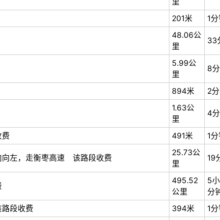
里
201米
1分
48.06公
33
里
5.99公
8
里
894米
2
1.63公
4
里
收费
491米
1分
25.73公
向向左，走衡枣高速 该路段收费
19
里
495.52
5小
费
公里
分
该路段收费
394米
1分