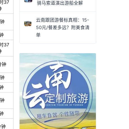
时37
骑马索道演出游船全解
钟
云南跟团游餐标真相：15-
分钟
50元/餐差多远？附美食清
钟
单
时37
钟
分钟
分钟
钟
分钟
钟
分钟