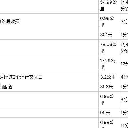
54.99公
1小
里
分
0.99公
分路段收费
3
里
301米
1分
78.06公
1小
里
分
17.29公
12
里
道经过2个环行交叉口
3.2公里
4
街匝道
393米
1分
6.86公
9
里
99米
1分
6.98公
11