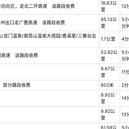
16.83公
方向向左，走北二环高速 该路段收费
12
里
95.13公
5小
/梅州出口走广惠高速 该路段收费
里
分
山/龙门温泉/南昆山温泉大观园/香溪堡/三寨谷出
1.7公里
4
52.92公
5小
河高速 该路段收费
里
分
8.67公
11
里
 部分路段收费
602米
2
8.92公
14
里
9.92公
13
里
61.58公
5小