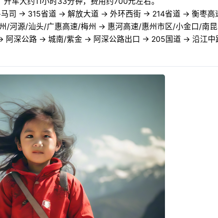
开车大约11小时33分钟，费用约700元左右。
马司 → 315省道 → 解放大道 → 外环西街 → 214省道 → 衡枣高
惠州/河源/汕头/广惠高速/梅州 → 惠河高速/惠州市区/小金口/南昆
阿深公路 → 城南/紫金 → 阿深公路出口 → 205国道 → 沿江中