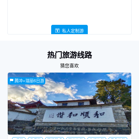
私人定制游
热门旅游线路
猜您喜欢
腾冲+瑞丽6日游