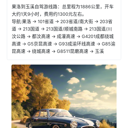
果洛到玉溪自驾游线路：总里程为1886公里，开车
大约1天9小时，费用约1300元左右。
导航:果洛 → 101省道 → 203省道/南大街 → 203省
道 → 213国道 → 213国道/顺城南路 → 213国道/川
汶公路 → 都汶高速 → 成灌高速 → G4201成都绕城
高速 → G5京昆高速 → G93成渝环线高速 → G85渝
昆高速 → 绕城高速 → G8511昆磨高速 → 玉溪