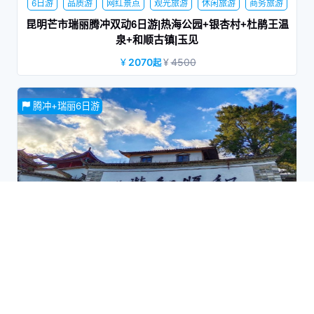
6日游
品质游
网红景点
观光旅游
休闲旅游
商务旅游
家庭旅行
蜜月旅行
夕阳红
昆明芒市瑞丽腾冲双动6日游|热海公园+银杏村+杜鹃王温
泉+和顺古镇|玉见
2070
4500
起
昆明-保山动车往返，赠送杜鹃王温泉+热海公园、银杏村电瓶
腾冲+瑞丽6日游
车
6日游
品质游
网红景点
观光旅游
休闲旅游
商务旅游
家庭旅行
蜜月旅行
夕阳红
昆明保山芒市瑞丽腾冲双动6日纯玩游|15人团+4钻酒店+梦
幻腾冲表演+北海湿地+银杏村|腾颜越色
2130
5000
起