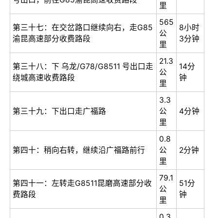
里
565
第三十七：在交岔路口继续向右，走G85
8小时
公
渝昆高速部分收费路段
3分钟
里
21.3
第三十八：下 乌龙/G78/G8511 号出口走
14分
公
绕城高速收费路段
钟
里
3.3
第三十九：下出口走广福路
公
4分钟
里
0.8
第四十：稍向右转，继续沿广福路前行
公
2分钟
里
79.1
第四十一：左转走G8511昆磨高速部分收
51分
公
费路段
钟
里
0.3