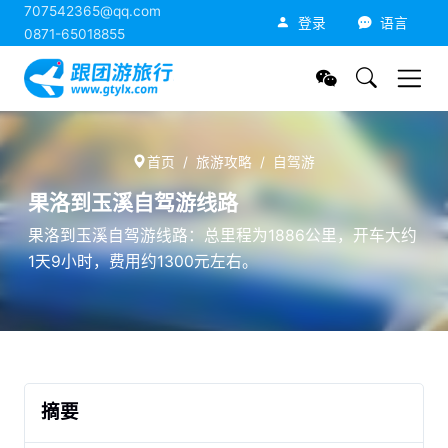
707542365@qq.com
跟团游旅行网
登录
语言
0871-65018855
首页
旅游攻略
自驾游
果洛到玉溪自驾游线路
果洛到玉溪自驾游线路：总里程为1886公里，开车大约
1天9小时，费用约1300元左右。
摘要