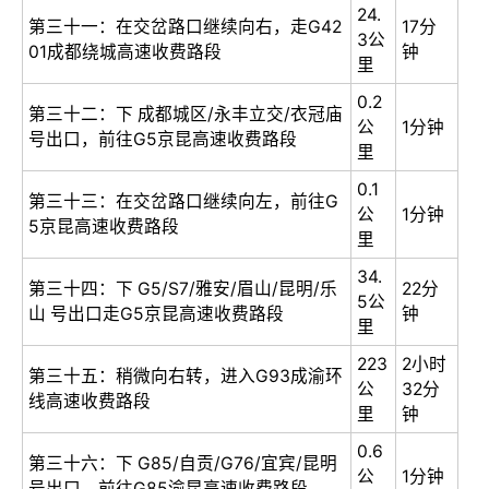
24.
第三十一：在交岔路口继续向右，走G42
17分
3公
01成都绕城高速收费路段
钟
里
0.2
第三十二：下 成都城区/永丰立交/衣冠庙
公
1分钟
号出口，前往G5京昆高速收费路段
里
0.1
第三十三：在交岔路口继续向左，前往G
公
1分钟
5京昆高速收费路段
里
34.
第三十四：下 G5/S7/雅安/眉山/昆明/乐
22分
5公
山 号出口走G5京昆高速收费路段
钟
里
223
2小时
第三十五：稍微向右转，进入G93成渝环
公
32分
线高速收费路段
里
钟
0.6
第三十六：下 G85/自贡/G76/宜宾/昆明
公
1分钟
号出口，前往G85渝昆高速收费路段