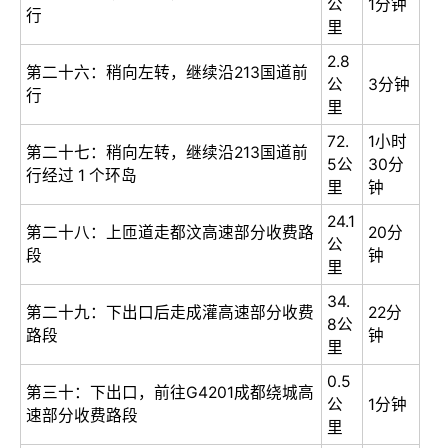
公
1分钟
行
里
2.8
第二十六：稍向左转，继续沿213国道前
公
3分钟
行
里
72.
1小时
第二十七：稍向左转，继续沿213国道前
5公
30分
行经过 1 个环岛
里
钟
24.1
第二十八：上匝道走都汶高速部分收费路
20分
公
段
钟
里
34.
第二十九：下出口后走成灌高速部分收费
22分
8公
路段
钟
里
0.5
第三十：下出口，前往G4201成都绕城高
公
1分钟
速部分收费路段
里