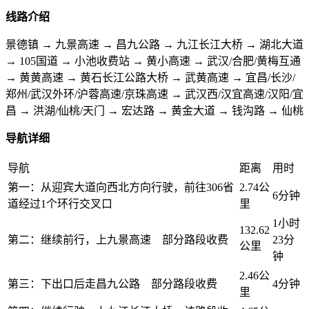
线路介绍
景德镇 → 九景高速 → 昌九公路 → 九江长江大桥 → 湖北大道
→ 105国道 → 小池收费站 → 黄小高速 → 武汉/合肥/黄梅互通
→ 黄黄高速 → 黄石长江公路大桥 → 武黄高速 → 宜昌/长沙/
郑州/武汉外环/沪蓉高速/京珠高速 → 武汉西/汉宜高速/汉阳/宜
昌 → 洪湖/仙桃/天门 → 宏达路 → 黄金大道 → 钱沟路 → 仙桃
导航详细
导航
距离
用时
第一：从迎宾大道向西北方向行驶，前往306省
2.74公
6分钟
道经过1个环行交叉口
里
1小时
132.62
第二：继续前行，上九景高速 部分路段收费
23分
公里
钟
2.46公
第三：下出口后走昌九公路 部分路段收费
4分钟
里