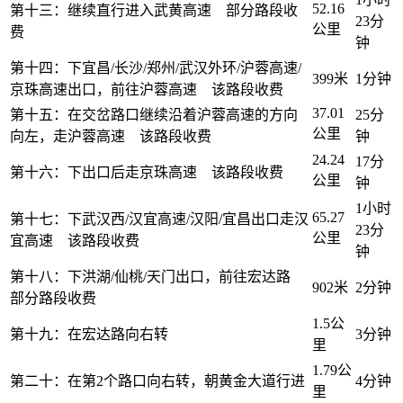
52.16
第十三：继续直行进入武黄高速 部分路段收
23分
公里
费
钟
第十四：下宜昌/长沙/郑州/武汉外环/沪蓉高速/
399米
1分钟
京珠高速出口，前往沪蓉高速 该路段收费
37.01
第十五：在交岔路口继续沿着沪蓉高速的方向
25分
公里
向左，走沪蓉高速 该路段收费
钟
24.24
17分
第十六：下出口后走京珠高速 该路段收费
公里
钟
1小时
65.27
第十七：下武汉西/汉宜高速/汉阳/宜昌出口走汉
23分
公里
宜高速 该路段收费
钟
第十八：下洪湖/仙桃/天门出口，前往宏达路
902米
2分钟
部分路段收费
1.5公
第十九：在宏达路向右转
3分钟
里
1.79公
第二十：在第2个路口向右转，朝黄金大道行进
4分钟
里