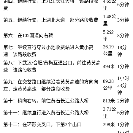
第四：继续行驶，上九江长江大桥 该路段收
4.65公
6分钟
费
里
1.48公
第五：继续行驶，上湖北大道 部分路段收费
3分钟
里
5.2公
第六：在105国道向右转
8分钟
里
26.19
第七：继续直行穿过小池收费站进入黄小高
18分
公里
速 该路段收费
钟
第八：下武汉/合肥/黄梅互通出口，前往黄黄高
494米
1分钟
速 该路段收费
1小时
89.28
第九：在交岔路口继续沿着黄黄高速的方向向
23分
公里
左，走黄黄高速 部分路段收费
钟
第十：稍向右转，前往黄石长江公路大桥
813米
2分钟
3.71公
第十一：继续直行进入黄石长江公路大桥
6分钟
里
第十二：在环形交叉口，下第2个出口
298米
1分钟
1小时