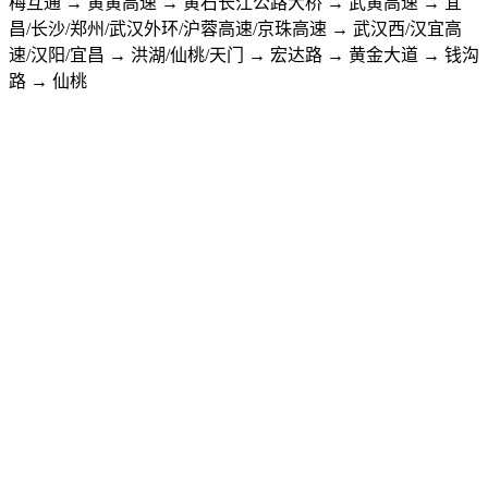
梅互通 → 黄黄高速 → 黄石长江公路大桥 → 武黄高速 → 宜
昌/长沙/郑州/武汉外环/沪蓉高速/京珠高速 → 武汉西/汉宜高
速/汉阳/宜昌 → 洪湖/仙桃/天门 → 宏达路 → 黄金大道 → 钱沟
路 → 仙桃